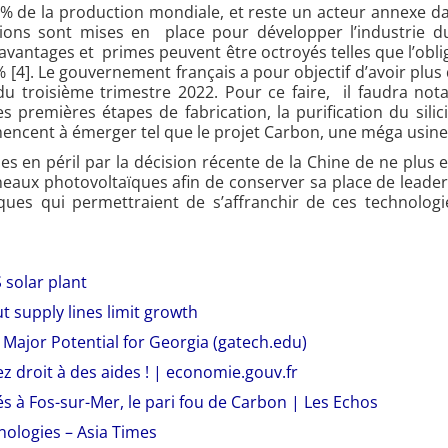
% de la production mondiale, et reste un acteur annexe d
ions sont mises en place pour développer l’industrie du 
 avantages et primes peuvent être octroyés telles que l’obl
 [4]
. Le gouvernement français a pour objectif d’avoir plu
n du troisième trimestre 2022. Pour ce faire, il faudra n
s premières étapes de fabrication, la purification du si
cent à émerger tel que le projet Carbon, une méga usine à
ses en péril par la décision récente de la Chine de ne plus 
neaux photovoltaïques afin de conserver sa place de leade
fiques qui permettraient de s’affranchir de ces technolog
 solar plant
but supply lines limit growth
Major Potential for Georgia (gatech.edu)
ez droit à des aides ! | economie.gouv.fr
iés à Fos-sur-Mer, le pari fou de Carbon | Les Echos
nologies – Asia Times