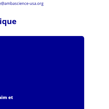
ry@ambascience-usa.org
tique
aim et