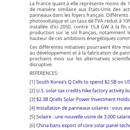
La France quant à elle représente moins de 1
de manière similaire aux Etats-Unis des act
panneaux dans les foyers français. Différents
photovoltaïque et un taux de TVA réduit à 10%
installée d’ici 2050, contre 15,8 GW à la fi
production sur le sol français, notamment le
hauteur de ces ambitions énergétiques commen
Ces différentes initiatives pourraient être mi
au développement et à la fabrication de pan
prochains mois sur les alternatives scienti
disruptive.
REFERENCES:
[1]
South Korea’s Q Cells to spend $2.5B on US
[2]
U.S. solar tax credits hike factory activity 
[3]
$2.3B Qcells Solar Power Investment Holds 
[4]
Installation de panneaux solaires : vous av
[5]
Solaire : une nouvelle usine de 3.000 salar
[6]
China bans export of core solar panel tech