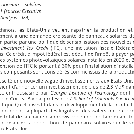
anneaux solaires
1 (source: Executive
nalysis – IEA)
nois, les Etats-Unis veulent rapatrier la production et
alement à une demande croissante de panneaux solaires de 
en partie par une politique de sensibilisation des nouvel
Investment Tax Credit
(ITC), une incitation fiscale fédér
s. Ce crédit d’impôt fédéral est déduit de l’impôt à payer 
 Les systèmes photovoltaïques solaires installés en 2020 et
nsion de l’ITC le portant à 30% pour l’installation d’instal
les composants sont considérés comme issus de la producti
suscité une nouvelle vague d’investissements aux Etats-Uni
vient d’annoncer un investissement de plus de 2,3 Md$ dans
vec enthousiasme par
Georgia Institute of Technology
dont l
Pablo Correa-Baena, professeur à
School of Materials Science
ait que Q-cell investit dans le développement de la product
e décennie, la plupart des lingots et des wafers ont été pr
e total de la chaîne d’approvisionnement en fabriquant t
t de relancer la production de panneaux solaires sur le so
ux Etats-Unis.