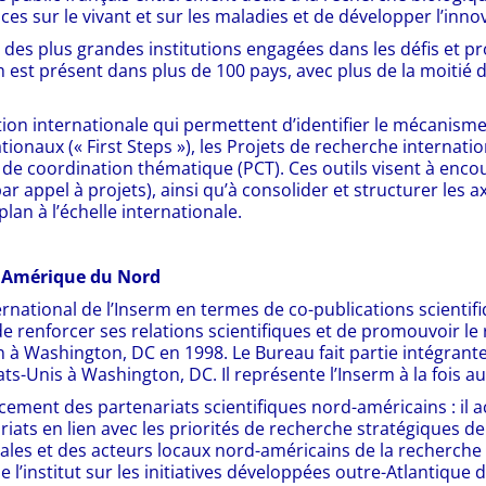
nces sur le vivant et sur les maladies et de développer l’inn
ire des plus grandes institutions engagées dans les défis et 
m est présent dans plus de 100 pays, avec plus de la moitié 
ion internationale qui permettent d’identifier le mécanisme
ionaux (« First Steps »), les Projets de recherche internatio
es de coordination thématique (PCT). Ces outils visent à en
ppel à projets), ainsi qu’à consolider et structurer les axe
plan à l’échelle internationale.
n Amérique du Nord
ternational de l’Inserm en termes de co-publications scienti
t de renforcer ses relations scientifiques et de promouvoir l
à Washington, DC en 1998. Le Bureau fait partie intégrante 
s-Unis à Washington, DC. Il représente l’Inserm à la fois au
cement des partenariats scientifiques nord-américains : il 
ats en lien avec les priorités de recherche stratégiques de
ales et des acteurs locaux nord-américains de la recherche en
 de l’institut sur les initiatives développées outre-Atlantiq