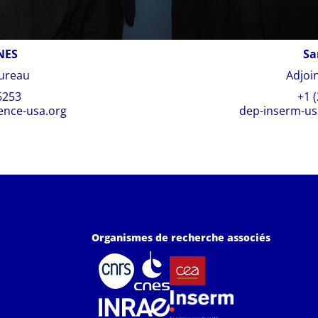
NES
Sa
Bureau
Adjoi
6253
+1 
nce-usa.org
dep-inserm-u
Organismes de recherche associés