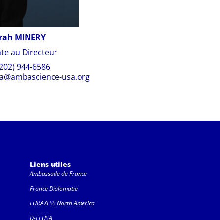
rah MINERY
nte au Directeur
(202) 944-6586
sa@ambascience-usa.org
Liens utiles
Ambassade de France
France Diplomatie
EURAXESS North America
D-Fi USA