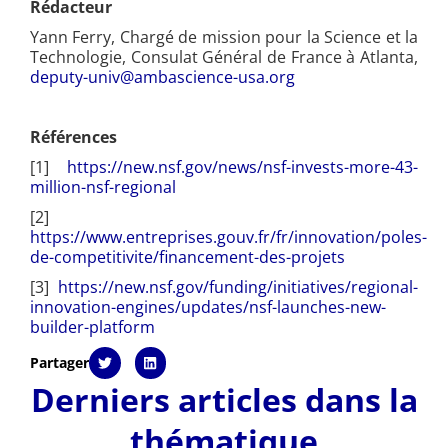
Rédacteur
Yann Ferry, Chargé de mission pour la Science et la
Technologie, Consulat Général de France à Atlanta,
deputy-univ@ambascience-usa.org
Références
[1]
https://new.nsf.gov/news/nsf-invests-more-43-
million-nsf-regional
[2]
https://www.entreprises.gouv.fr/fr/innovation/poles-
de-competitivite/financement-des-projets
[3]
https://new.nsf.gov/funding/initiatives/regional-
innovation-engines/updates/nsf-launches-new-
builder-platform
Partager
Derniers articles dans la
thématique