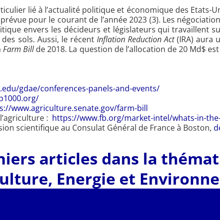
iculier lié à l’actualité politique et économique des Etats-U
t prévue pour le courant de l’année 2023 (3). Les négociati
ue envers les décideurs et législateurs qui travaillent su
 des sols. Aussi, le récent
Inflation Reduction Act
(IRA) aura u
a
Farm Bill
de 2018. La question de l’allocation de 20 Md$ est
fts.edu/gdae/conferences-panels-and-events/
4p1000.org/
s://www.agriculture.senate.gov/farm-bill
l’agriculture :
https://www.fb.org/market-intel/whats-in-the-
ion scientifique au Consulat Général de France à Boston,
d
iers articles dans la théma
ulture
,
Energie et Environn