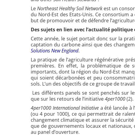
Le
Northeast Healthy Soil Network
est un consor
du Nord-Est des Etats-Unis. Ce consortium a é
but de promouvoir et de défendre l’agriculture 
Des sujets en lien avec l’actualité politi
Cette année, le sujet portait donc sur la prat
captation du carbone ainsi que des changemen
Solutions New England
.
La pratique de l’agriculture régénérative pr
premières. En effet, la problématique de s
importants, dont la région du Nord-Est manq
qui soient décarbonées et peu consommatrices
sols. L’un des objectifs de ce groupe de travai
Les différents panels se sont penchés sur le
que sur les retours de l’initiative
4per1000
(2).
4per1000 International Initiative
a été lancée à 
(ou 4 pour 1000), ce qui permettrait de rale
changement climatique et assurer la sécurité a
que de gouvernements locaux et nationaux, d’i
au panel d’ouverture.