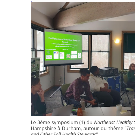
Le 3ème symposium (1) du
Northeast Healthy 
Hampshire à Durham, autour du thème “
Tra
and Other Soil Health Stewards
”.