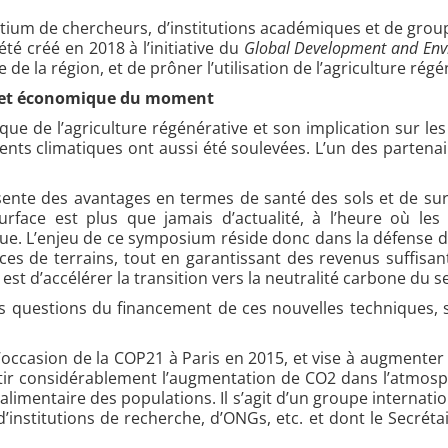
tium de chercheurs, d’institutions académiques et de group
té créé en 2018 à l’initiative du
Global Development and Envi
de la région, et de prôner l’utilisation de l’agriculture régé
que et économique du moment
ique de l’agriculture régénérative et son implication sur les
ts climatiques ont aussi été soulevées. L’un des partenair
ésente des avantages en termes de santé des sols et de su
urface est plus que jamais d’actualité, à l’heure où l
ue. L’enjeu de ce symposium réside donc dans la défense d
 de terrains, tout en garantissant des revenus suffisants
l est d’accélérer la transition vers la neutralité carbone du 
s questions du financement de ces nouvelles techniques, su
l’occasion de la COP21 à Paris en 2015, et vise à augmenter
ntir considérablement l’augmentation de CO2 dans l’atmosphè
limentaire des populations. Il s’agit d’un groupe internati
nstitutions de recherche, d’ONGs, etc. et dont le Secrétaire