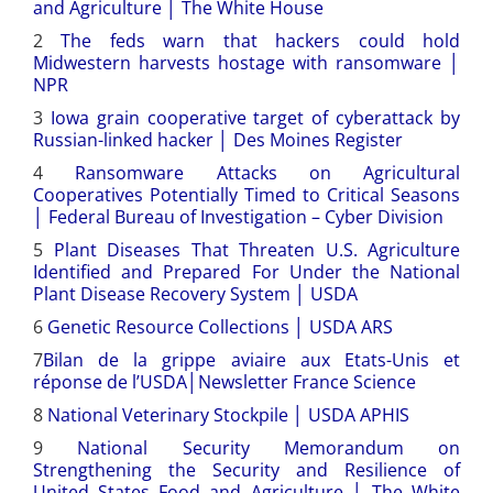
and Agriculture │ The White House
2
The feds warn that hackers could hold
Midwestern harvests hostage with ransomware │
NPR
3
Iowa grain cooperative target of cyberattack by
Russian-linked hacker │ Des Moines Register
4
Ransomware Attacks on Agricultural
Cooperatives Potentially Timed to Critical Seasons
│ Federal Bureau of Investigation – Cyber Division
5
Plant Diseases That Threaten U.S. Agriculture
Identified and Prepared For Under the National
Plant Disease Recovery System │ USDA
6
Genetic Resource Collections │ USDA ARS
7
Bilan de la grippe aviaire aux Etats-Unis et
réponse de l’USDA│Newsletter France Science
8
National Veterinary Stockpile │ USDA APHIS
9
National Security Memorandum on
Strengthening the Security and Resilience of
United States Food and Agriculture │ The White