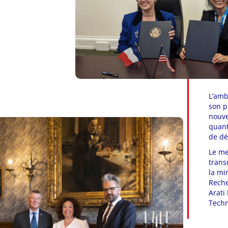
L’amb
son p
nouve
quant
de dé
Le me
trans
la mi
Reche
Arati
Techn