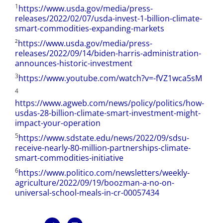
1
https://www.usda.gov/media/press-
releases/2022/02/07/usda-invest-1-billion-climate-
smart-commodities-expanding-markets
²
https://www.usda.gov/media/press-
releases/2022/09/14/biden-harris-administration-
announces-historic-investment
3
https://www.youtube.com/watch?v=-fVZ1wca5sM
4
https://www.agweb.com/news/policy/politics/how-
usdas-28-billion-climate-smart-investment-might-
impact-your-operation
5
https://www.sdstate.edu/news/2022/09/sdsu-
receive-nearly-80-million-partnerships-climate-
smart-commodities-initiative
6
https://www.politico.com/newsletters/weekly-
agriculture/2022/09/19/boozman-a-no-on-
universal-school-meals-in-cr-00057434