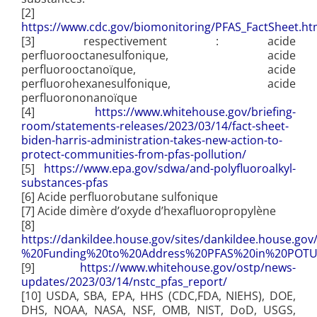
[2]
https://www.cdc.gov/biomonitoring/PFAS_FactSheet.ht
[3] respectivement : acide
perfluorooctanesulfonique, a
cide
perfluorooctanoïque, acide
perfluorohexanesulfonique, acide
perfluorononanoïque
[4]
https://www.whitehouse.gov/briefing-
room/statements-releases/2023/03/14/fact-sheet-
biden-harris-administration-takes-new-action-to-
protect-communities-from-pfas-pollution/
[5]
https://www.epa.gov/sdwa/and-polyfluoroalkyl-
substances-pfas
[6]
Acide perfluorobutane sulfonique
[7]
Acide dimère d’oxyde d’hexafluoropropylène
[8]
https://dankildee.house.gov/sites/dankildee.house.gov/
%20Funding%20to%20Address%20PFAS%20in%20POTU
[9]
https://www.whitehouse.gov/ostp/news-
updates/2023/03/14/nstc_pfas_report/
[10]
USDA, SBA, EPA, HHS (CDC,FDA, NIEHS), DOE,
DHS, NOAA, NASA, NSF, OMB, NIST, DoD, USGS,