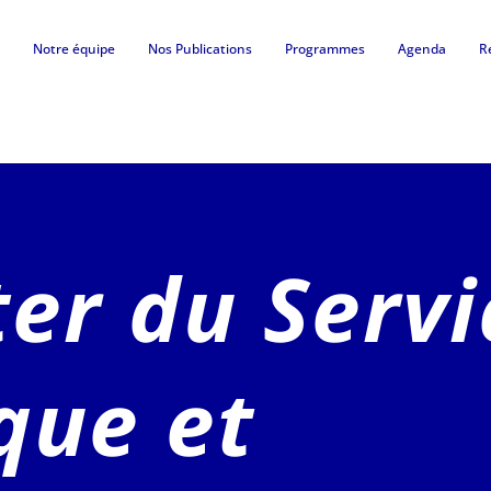
Notre équipe
Nos Publications
Programmes
Agenda
R
er du Servi
ique et