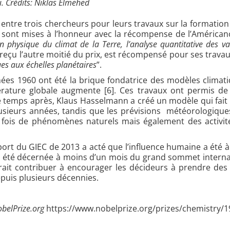
. Crédits: Niklas Elmehed
i entre trois chercheurs
pour leurs travaux sur la formation
ie sont mises à l’honneur avec la récompense de l’América
n physique du climat de la Terre, l’analyse quantitative des va
a reçu l’autre moitié du prix, est récompensé pour ses trav
ues aux échelles planétaires
”.
es 1960 ont été la brique fondatrice des modèles climati
rature globale augmente [
6]
. Ces travaux ont permis de
e temps après, Klaus Hasselmann a créé un modèle qui fait le
sieurs années, tandis que les prévisions météorologiques
la fois de phénomènes naturels mais également des activ
port du GIEC de 2013 a acté que l’influence humaine a été à
 été décernée à moins d’un mois du grand sommet interna
ait contribuer à encourager les décideurs à prendre des 
puis plusieurs décennies.
belPrize.org
https://www.nobelprize.org/prizes/chemistry/