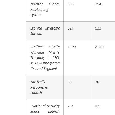
Navstar Global
385
354
Positioning
System
Evolved Strategic
521
633
Satcom
Resilient Missile
1 173
2 310
Warning Missile
Tracking : LEO,
MEO & Integrated
Ground Segment
Tactically
50
30
Responsive
Launch
National Security
234
82
Space Launch