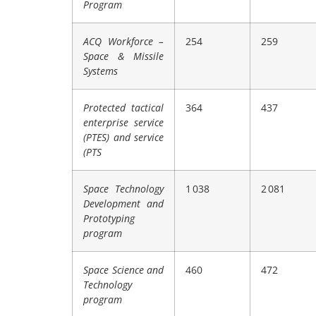
Program
ACQ Workforce –
254
259
Space & Missile
Systems
Protected tactical
364
437
enterprise service
(PTES) and service
(PTS
Space Technology
1 038
2 081
Development and
Prototyping
program
Space Science and
460
472
Technology
program