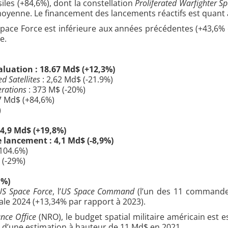
siles (+84,6%), dont la constellation
Proliferated Warfighter Sp
e moyenne. Le financement des lancements réactifs est quant 
Space Force est inférieure aux années précédentes (+43,6% 
e.
luation : 18.67 Md$ (+12,3%)
d Satellites
: 2,62 Md$ (-21.9%)
rations
: 373 M$ (-20%)
7 Md$ (+84,6%)
)
 4,9 Md$ (+19,8%)
de lancement : 4,1 Md$ (-8,9%)
+104.6%)
 (-29%)
 %)
US Space Force
, l’
US Space Command
(l’un des 11 commandem
ale 2024 (+13,34% par rapport à 2023).
ance Office
(NRO), le budget spatial militaire américain est 
jet d’une estimation à hauteur de 11 Md$ en 2021.