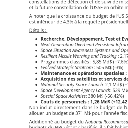
constellations de détection et de suivi de mis
et la future constellation de l’USSF en orbit
A noter que la croissance du budget de l’US 
est inférieur de 4,3% à la requête présidentiell
Détails :
Recherche, Développement, Test et Eva
Next-Generation Overhead Persistent Infrare
Space Situation Awareness Systems and Ope
Resilient Missile Warning and Tracking
: 2,1
Programmes classifiés : 5,85 Md$ (+7,6%
Evolved Strategic Stratcom
: 505 M$ (-3%)
Maintenance et opérations spatiales :
Acquisition des satellites et services 
National Security Space Launch
: 2,1 Md$ (
Space Development Agency Launch
: 529 M$
Special Space Activities
: 380 M$ (-56,42%)
Couts de personnels : 1,26 Md$ (+12,42
Non inclut directement dans le budget de l’
allouer un budget de 371 M$ pour l’année fisc
Additionné au budget du
National Reconnaiss
budgets du NRO étant classifiés, il a fait l’ob