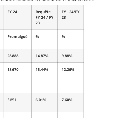
FY 24
Requête
FY 24/FY
FY 24 / FY
23
23
Promulgué
%
%
28 888
14,87%
9,88%
18 670
15,44%
12,26%
5 851
6,01%
7,60%