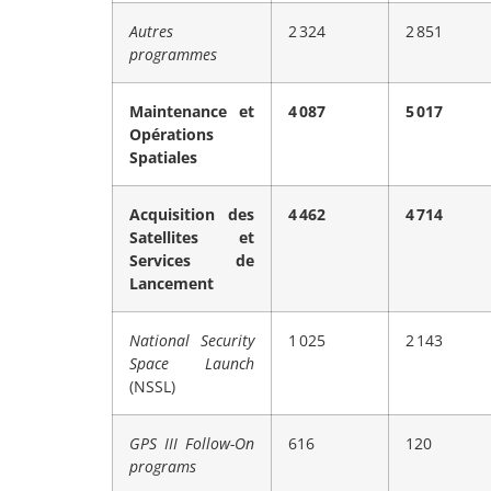
Autres
2 324
2 851
programmes
Maintenance et
4 087
5 017
Opérations
Spatiales
Acquisition des
4 462
4 714
Satellites et
Services de
Lancement
National Security
1 025
2 143
Space Launch
(NSSL)
GPS III Follow-On
616
120
programs