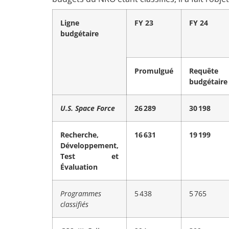
Ligne
FY 23
FY 24
budgétaire
Promulgué
Requête
budgétaire
U.S. Space Force
26 289
30 198
Recherche,
16 631
19 199
Développement,
Test et
Évaluation
Programmes
5 438
5 765
classifiés