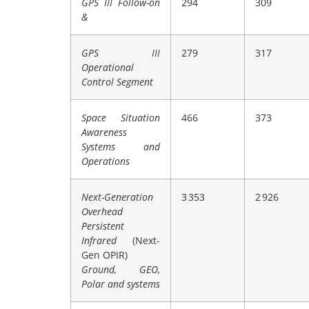
GPS III Follow-on
294
309
&
GPS III
279
317
Operational
Control Segment
Space Situation
466
373
Awareness
Systems and
Operations
Next-Generation
3 353
2 926
Overhead
Persistent
Infrared
(Next-
Gen OPIR)
Ground, GEO,
Polar and systems