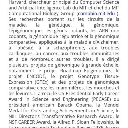
Harvard, chercheur principal du Computer Science
and Artificial Intelligence Lab du MIT et chef du MIT
Computational Biology Group (
compbio.mit.edu
).
Ses recherches portent sur les circuits de la
maladie, la génétique, la génomique,
l’épigénomique, les gènes codants, les ARN non
codants, la génomique régulatrice et la génomique
comparative, appliquées à la maladie d’Alzheimer,
à l’obésité, à la schizophrénie, aux troubles
cardiaques, au cancer, aux troubles immunitaires
et à de nombreux autres troubles. Il a dirigé
plusieurs projets de génomique à grande échelle,
notamment le projet Roadmap Epigenomics, le
projet ENCODE, le projet Genotype Tissue-
Expression (GTEx) et des projets de génomique
comparative chez les mammifères, les mouches et
les levures. Il a reçu le US Presidential Early Career
Award in Science and Engineering (PECASE) du
président américain Barack Obama, la Mendel
Medal for Outstanding Achievements in Science, le
NIH Director’s Transformative Research Award, le
NSF CAREER Award, la Alfred P. Sloan Fellowship, le
La reconnaissance Technology Review TR35, le prix