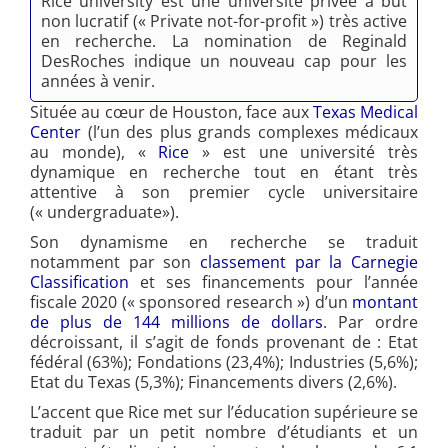
Rice university est une université privée à but
non lucratif (« Private not-for-profit ») très active
en recherche. La nomination de Reginald
DesRoches indique un nouveau cap pour les
années à venir.
Située au cœur de Houston, face aux
Texas Medical
Center
(l’un des plus grands complexes médicaux
au monde), «
Rice
» est une université très
dynamique en recherche tout en étant très
attentive à son premier cycle universitaire
(« undergraduate»).
Son dynamisme en recherche se traduit
notamment par son
classement par la Carnegie
Classification
et ses financements pour l’année
fiscale 2020 (« sponsored research ») d’un
montant
de plus de 144 millions de dollars
. Par ordre
décroissant, il s’agit de fonds provenant de : Etat
fédéral (63%); Fondations (23,4%); Industries (5,6%);
Etat du Texas (5,3%); Financements divers (2,6%).
L’accent que Rice met sur l’éducation supérieure se
traduit par un petit nombre d’étudiants et un