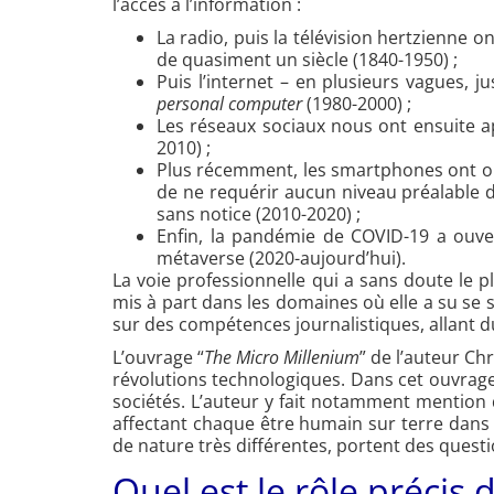
l’accès à l’information :
La radio, puis la télévision hertzienne 
de quasiment un siècle (1840-1950) ;
Puis l’internet – en plusieurs vagues, j
personal computer
(1980-2000) ;
Les réseaux sociaux nous ont ensuite a
2010) ;
Plus récemment, les smartphones ont ouver
de ne requérir aucun niveau préalable d
sans notice (2010-2020) ;
Enfin, la pandémie de COVID-19 a ouver
métaverse (2020-aujourd’hui).
La voie professionnelle qui a sans doute le p
mis à part dans les domaines où elle a su se 
sur des compétences journalistiques, allant d
L’ouvrage “
The Micro Millenium
” de l’auteur Ch
révolutions technologiques. Dans cet ouvrage
sociétés. L’auteur y fait notamment mention q
affectant chaque être humain sur terre dans t
de nature très différentes, portent des questi
Quel est le rôle précis 