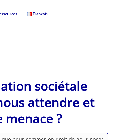
essources
Français
ation sociétale
nous attendre et
e menace ?
ion que nous sommes en droit de nous poser,