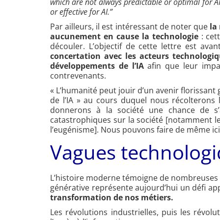
which are not always predictable or optimal for A
or effective for AI.”
Par ailleurs, il est intéressant de noter que
la
aucunement en cause la technologie
: cet
découler. L’objectif de cette lettre est ava
concertation avec les acteurs technologi
développements de l’IA
afin que leur impa
contrevenants.
« L’humanité peut jouir d’un avenir florissant
de l’IA » au cours duquel nous récolterons 
donnerons à la société une chance de s’a
catastrophiques sur la société [notamment le
l’eugénisme]. Nous pouvons faire de même ici.
Vagues technologi
L’histoire moderne témoigne de nombreuses v
générative représente aujourd’hui un défi a
transformation de nos métiers.
Les révolutions industrielles, puis les révo