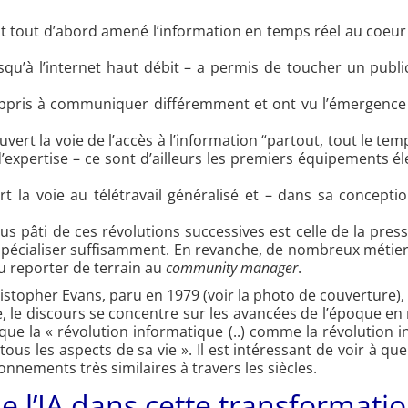
ont tout d’abord amené l’information en temps réel au coeur
usqu’à l’internet haut débit – a permis de toucher un publ
ppris à communiquer différemment et ont vu l’émergence 
t la voie de l’accès à l’information “partout, tout le temps
’expertise – ce sont d’ailleurs les premiers équipements 
t la voie au télétravail généralisé et – dans sa concepti
lus pâti de ces révolutions successives est celle de la pres
spécialiser suffisamment. En revanche, de nombreux métiers
u reporter de terrain au
community manager
.
ristopher Evans, paru en 1979 (voir la photo de couverture)
, le discours se concentre sur les avancées de l’époque en 
ue la « révolution informatique (..) comme la révolution in
ous les aspects de sa vie ». Il est intéressant de voir à qu
onnements très similaires à travers les siècles.
de l’IA dans cette transformatio