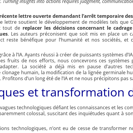
I. Turning insights into actions requires judgment, communicatio
 récente lettre ouverte demandant l’arrêt temporaire de
te lettre soutient le développement de modèles tels que 
nt tout de
replacer les décisions concernant le cadrage
ques
. Les auteurs préconisent que soit mis en place un 
ct reste bénéfique pour l’humanité et nos sociétés, et 
 grâce à l’IA. Ayants réussi à créer de puissants systèmes d’
les fruits de nos efforts, nous concevrons ces systèmes
dapter. La société a déjà mis en pause d’autres tech
 clonage humain, la modification de la lignée germinale hum
 Profitons d’un long été de l’IA et ne nous précipitons pas 
ques et transformation 
agues technologiques défiant les connaissances et les co
pparemment colossal, suscitant des inquiétudes quant à so
lutions technologiques, n’ont eu de cesse de transformer 