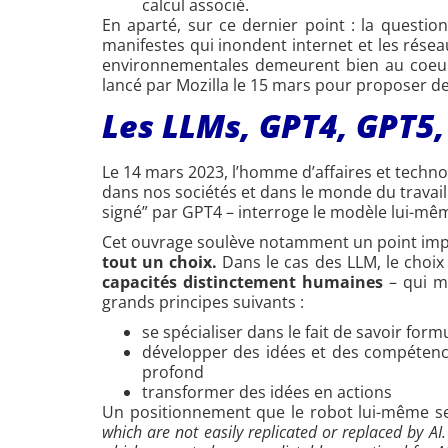
calcul associé.
En aparté, sur ce dernier point : la questi
manifestes qui inondent internet et les résea
environnementales demeurent bien au coeur 
lancé par Mozilla le 15 mars pour proposer d
Les LLMs, GPT4, GPT5,
Le 14 mars 2023, l’homme d’affaires et techno
dans nos sociétés et dans le monde du travail
signé” par GPT4 – interroge le modèle lui-mê
Cet ouvrage soulève notamment un point imp
tout un choix.
Dans le cas des LLM, le choix
capacités distinctement humaines
– qui mé
grands principes suivants :
se spécialiser dans le fait de savoir for
développer des idées et des compétence
profond
transformer des idées en actions
Un positionnement que le robot lui-même se
which are not easily replicated or replaced by AI.