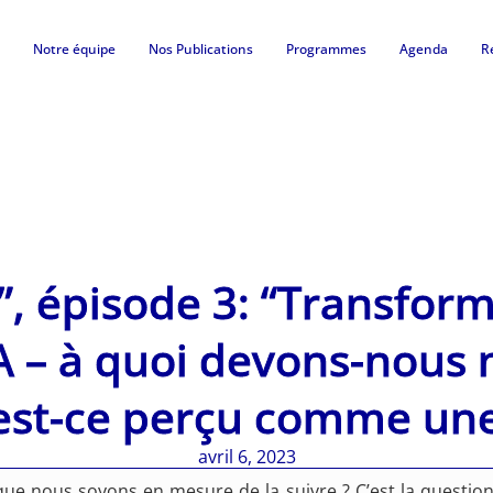
Notre équipe
Nos Publications
Programmes
Agenda
R
I”, épisode 3: “Transform
IA – à quoi devons-nous 
est-ce perçu comme un
avril 6, 2023
r que nous soyons en mesure de la suivre ? C’est la quest