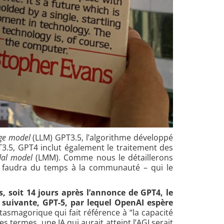
age model
(LLM) GPT3.5, l’algorithme développé
T3.5, GPT4 inclut également le traitement des
dal model
(LMM). Comme nous le détaillerons
il faudra du temps à la communauté – qui le
s, soit 14 jours après l’annonce de GPT4,
le
 suivante, GPT-5, par lequel OpenAI espère
tasmagorique qui fait référence à “la capacité
termes, une IA qui aurait atteint l’AGI serait