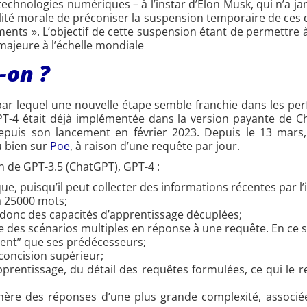
chnologies numériques – à l’instar d’Elon Musk, qui n’a j
ilité morale de préconiser la suspension temporaire de ces 
riments ». L’objectif de cette suspension étant de permettre
majeure à l’échelle mondiale
-on ?
par lequel une nouvelle étape semble franchie dans les perf
PT-4 était déjà implémentée dans la version payante de C
epuis son lancement en février 2023. Depuis le 13 mars,
 bien sur
Poe
, à raison d’une requête par jour.
n de GPT-3.5 (ChatGPT), GPT-4 :
, puisqu’il peut collecter des informations récentes par l
à 25000 mots;
 donc des capacités d’apprentissage décuplées;
e des scénarios multiples en réponse à une requête. En ce
ment” que ses prédécesseurs;
concision supérieur;
pprentissage, du détail des requêtes formulées, ce qui le r
génère des réponses d’une plus grande complexité, associé