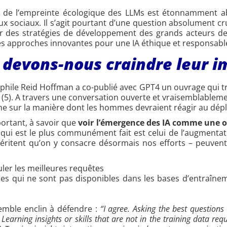
on de l’empreinte écologique des LLMs est étonnamment abs
ux sociaux. Il s’agit pourtant d’une question absolument cru
des stratégies de développement des grands acteurs de 
es approches innovantes pour une IA éthique et responsable
 devons-nous craindre leur i
phile Reid Hoffman a co-publié avec GPT4 un ouvrage qui tra
 (5). A travers une conversation ouverte et vraisemblableme
me sur la manière dont les hommes devraient réagir au déplo
ortant, à savoir que
voir l’émergence des IA comme une 
 qui est le plus communément fait est celui de l’augmenta
ritent qu’on y consacre désormais nos efforts – peuvent 
muler les meilleures requêtes
s qui ne sont pas disponibles dans les bases d’entraîneme
mble enclin à défendre :
“I agree. Asking the best questions r
 Learning insights or skills that are not in the training data re