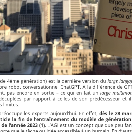
de 4ème génération) est la dernière version du
large lang
bre robot conversationnel ChatGPT. A la différence de GP
t, pas encore en sortie – ce qui en fait un
large multimo
 décuplées par rapport à celles de son prédécesseur et 
 limites.
préoccupe les experts aujourd’hui. En effet,
dès le 28 mar
ticle la fin de l’entraînement du modèle de génération
n de l’année 2023 (1)
. L’AGI est un concept quelque peu fan
te quelle tâche ou idée accessible à un humain. En d’autres 