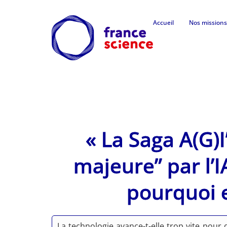
Accueil
Nos missions
« La Saga A(G)
majeure” par l’
pourquoi 
La technologie avance-t-elle trop vite pou