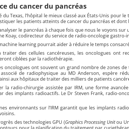
ice du cancer du pancréas
du Texas, l’hôpital le mieux classé aux États-Unis pour le
stiquer les patients atteints de cancer du pancréas et dont l
analyser le pancréas à chaque fois que nous le voyons sur 
ene Koay, codirecteur du service de radio-oncologie gastro-
 machine learning pourrait aider à réduire le temps consacr
 traiter des cellules cancéreuses, les oncologues ont r
eront ciblées par la radiothérapie.
s oncologues ont souvent un grand nombre de zones de tr
r associé de radiophysique au MD Anderson, espère réd
 ainsi aux hôpitaux de traiter des milliers de patients can
ier la radio-chirurgie assistée par IRM, une forme avancé
par des implants radioactifs. Le Dr Steven Frank, radio-onc
nes environnants sur l’IRM garantit que les implants radi
voisins.
progrès des technologies GPU (
Graphics Processing Unit
ou Un
tours pour la planification du traitement par curiethérapie