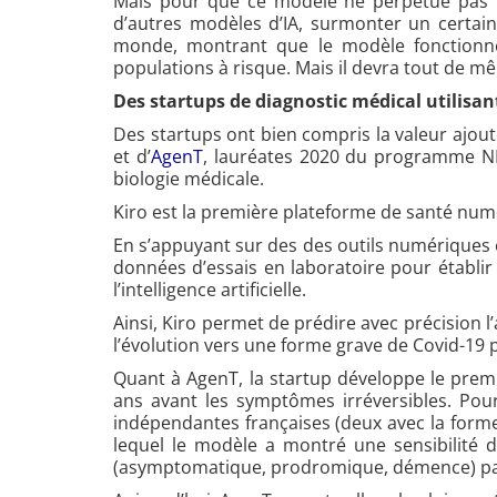
Mais pour que ce modèle ne perpétue pas les
d’autres modèles d’IA, surmonter un certain
monde, montrant que le modèle fonctionne
populations à risque. Mais il devra tout de mê
Des startups de diagnostic médical utilisan
Des startups ont bien compris la valeur ajou
et d’
AgenT
, lauréates 2020 du programme NET
biologie médicale.
Kiro est la première plateforme de santé numé
En s’appuyant sur des des outils numériques 
données d’essais en laboratoire pour établir
l’intelligence artificielle.
Ainsi, Kiro permet de prédire avec précision
l’évolution vers une forme grave de Covid-19 p
Quant à AgenT, la startup développe le premi
ans avant les symptômes irréversibles. Pou
indépendantes françaises (deux avec la form
lequel le modèle a montré une sensibilité d
(asymptomatique, prodromique, démence) pa