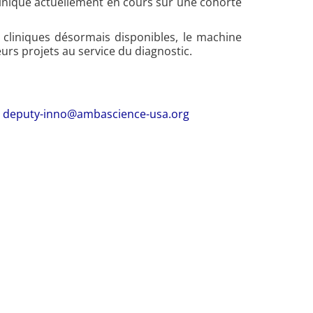
clinique actuellement en cours sur une cohorte
 cliniques désormais disponibles, le machine
eurs projets au service du diagnostic.
,
deputy-inno@ambascience-usa.org