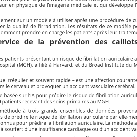
ur en physique de l’imagerie médicale et qui développe l’I
alement sur un modèle à utiliser après une procédure de cur
 la qualité de l’irradiation. Les résultats de ce modèle p
comment prendre en charge les patients après leur traitem
rvice de la prévention des caillot
s patients présentant un risque de fibrillation auriculaire
ital (MGH), affilié à Harvard, et du Broad Institute du M
que irrégulier et souvent rapide – est une affection courant
rs le cerveau et provoquer un accident vasculaire cérébral.
sée sur l’IA pour prédire le risque de fibrillation auricul
 patients recevant des soins primaires au MGH.
ur méthode à trois grands ensembles de données provena
de prédire le risque de fibrillation auriculaire par elle-mê
onnus pour prédire la fibrillation auriculaire. La méthode 
 souffert d’une insuffisance cardiaque ou d’un accident vas