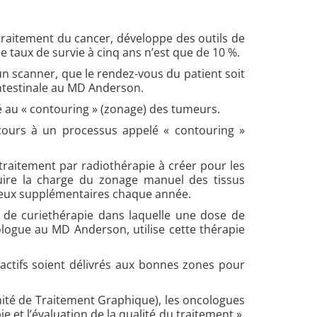
 traitement du cancer, développe des outils de
e taux de survie à cinq ans n’est que de 10 %.
un scanner, que le rendez-vous du patient soit
intestinale au MD Anderson.
é au « contouring » (zonage) des tumeurs.
ecours à un processus appelé « contouring »
aitement par radiothérapie à créer pour les
uire la charge du zonage manuel des tissus
céreux supplémentaires chaque année.
e de curiethérapie dans laquelle une dose de
ologue au MD Anderson, utilise cette thérapie
oactifs soient délivrés aux bonnes zones pour
ité de Traitement Graphique), les oncologues
 et l’évaluation de la qualité du traitement »,