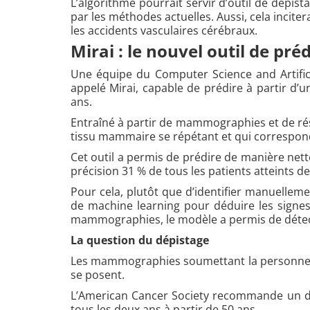
L’algorithme pourrait servir d’outil de dépist
par les méthodes actuelles. Aussi, cela incite
les accidents vasculaires cérébraux.
Mirai : le nouvel outil de pré
Une équipe du Computer Science and Artific
appelé Mirai, capable de prédire à partir d
ans.
Entraîné à partir de mammographies et de rés
tissu mammaire se répétant et qui correspon
Cet outil a permis de prédire de manière nett
précision 31 % de tous les patients atteints d
Pour cela, plutôt que d’identifier manuelle
de machine learning pour déduire les signes
mammographies, le modèle a permis de détect
La question du dépistage
Les mammographies soumettant la personne à 
se posent.
L’American Cancer Society recommande un dép
tous les deux ans à partir de 50 ans.