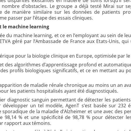
 disparités existantes en matière de soins lorsqu’il se
 nombre d’obstacles. Le groupe a déjà testé Mirai sur sep
 de manière similaire sur les données de patients prov
me passer par l’étape des essais cliniques.
t le machine learning
tée du machine learning, et ce en l’employant au sein de le
VA géré par l’Ambassade de France aux Etats-Unis, qui ut
rique pour la biologie clinique en Europe, optimisée par l
et des algorithmes d’apprentissage profond et automatique 
 des profils biologiques significatifs, et ce en mettant a
 l’apparition de maladie rénale chronique au moins un an av
our les patients hospitalisés ayant été diagnostiqués.
er diagnostic sanguin permettant de détecter les patients 
r développer un tel modèle, AgenT s’est basée sur 232 
e sporadique de la maladie d’Alzheimer et une avec des p
e 98,14 % et une spécificité de 98,78 % pour détecter les
r rapport aux témoins.