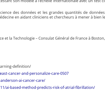
 testant son modèle à l’échelle internationale avec un test 
 science des données et les grandes quantités de données
médecine en aidant cliniciens et chercheurs à mener à bien l
nce et la Technologie – Consulat Général de France à Boston
earning-definition/
reast-cancer-and-personalize-care-0507
-anderson-ai-cancer-care/
/ai-based-method-predicts-risk-of-atrial-fibrillation/