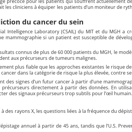
age précoce pour les patients qui souffrent actuellement de 
rait les cliniciens à équiper les patients d’un moniteur de
diction du cancer du sein
ial Intelligence Laboratory (CSAIL) du MIT et du MGH a 
’une mammographie si un patient est susceptible de dévelo
ultats connus de plus de 60 000 patients du MGH, le modèle
dent aux précurseurs de tumeurs malignes.
ement plus fiable que les approches existantes le risque de 
e cancer dans la catégorie de risque la plus élevée, contre 
ment des signes d’un futur cancer à partir d’une mammogr
 précurseurs directement à partir des données. En utilisa
er des signaux précurseurs trop subtils pour l’œil humain
des rayons X, les questions liées à la fréquence du dépis
istage annuel à partir de 45 ans, tandis que l’U.S. Pre