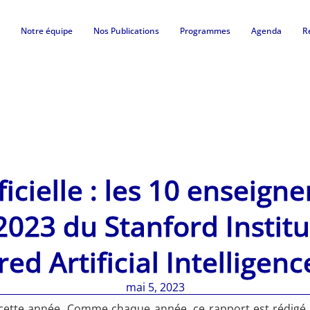
Notre équipe
Nos Publications
Programmes
Agenda
R
ificielle : les 10 enseign
2023 du Stanford Instit
ed Artificial Intelligenc
mai 5, 2023
 cette année. Comme chaque année, ce rapport est rédigé à l