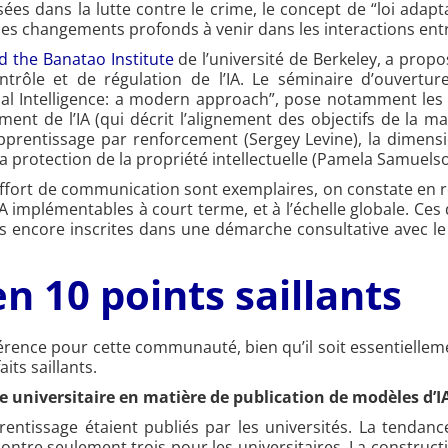
isées dans la lutte contre le crime, le concept de “loi adaptat
t les changements profonds à venir dans les interactions en
d the Banatao Institute
de l’université de Berkeley, a propo
rôle et de régulation de l’IA. Le séminaire d’ouvertur
icial Intelligence: a modern approach”, pose notamment les
ment de l’IA (qui décrit l’alignement des objectifs de la 
pprentissage par renforcement (Sergey Levine), la dimensio
la protection de la propriété intellectuelle (Pamela Samuelso
 l’effort de communication sont exemplaires, on constate e
 implémentables à court terme, et à l’échelle globale. Ces 
as encore inscrites dans une démarche consultative avec le 
en 10 points saillants
ence pour cette communauté, bien qu’il soit essentiellemen
its saillants.
de universitaire en matière de publication de modèles d’I
entissage étaient publiés par les universités. La tendan
ontre seulement trois pour les universitaires. La constructi