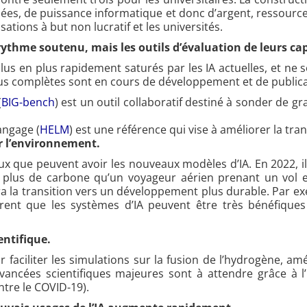
ées, de puissance informatique et donc d’argent, ressources
ations à but non lucratif et les universités.
 rythme soutenu, mais les outils d’évaluation de leurs ca
plus en plus rapidement saturés par les IA actuelles, et ne
 plus complètes sont en cours de développement et de publica
(
BIG-bench
) est un outil collaboratif destiné à sonder de 
angage (
HELM
) est une référence qui vise à améliorer la t
ur l’environnement.
ux que peuvent avoir les nouveaux modèles d’IA. En 2022, i
s plus de carbone qu’un voyageur aérien prenant un vol e
rera la transition vers un développement plus durable. Par 
nt que les systèmes d’IA peuvent être très bénéfiques po
ientifique.
 faciliter les simulations sur la fusion de l’hydrogène, amé
ancées scientifiques majeures sont à attendre grâce à l’
tre le COVID-19).