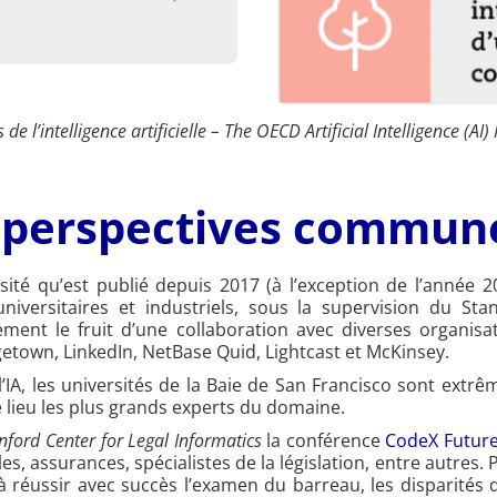
l’intelligence artificielle – The OECD Artificial Intelligence (AI)
e perspectives commun
té qu’est publié depuis 2017 (à l’exception de l’année 202
s universitaires et industriels, sous la supervision du Sta
alement le fruit d’une collaboration avec diverses organi
etown, LinkedIn, NetBase Quid, Lightcast et McKinsey.
IA, les universités de la Baie de San Francisco sont extr
 lieu les plus grands experts du domaine.
nford Center for Legal Informatics
la conférence
CodeX Futur
s, assurances, spécialistes de la législation, entre autres. 
 réussir avec succès l’examen du barreau, les disparités da