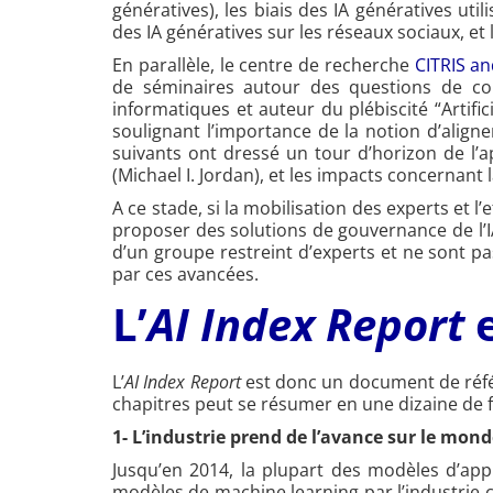
génératives), les biais des IA génératives util
des IA génératives sur les réseaux sociaux, e
En parallèle, le centre de recherche
CITRIS an
de séminaires autour des questions de cont
informatiques et auteur du plébiscité “Artif
soulignant l’importance de la notion d’aligne
suivants ont dressé un tour d’horizon de l’a
(Michael I. Jordan), et les impacts concernant 
A ce stade, si la mobilisation des experts et
proposer des solutions de gouvernance de l’IA
d’un groupe restreint d’experts et ne sont p
par ces avancées.
L’
AI Index Report
L’
AI Index Report
est donc un document de référ
chapitres peut se résumer en une dizaine de fa
1- L’industrie prend de l’avance sur le mon
Jusqu’en 2014, la plupart des modèles d’appr
modèles de machine learning par l’industrie c