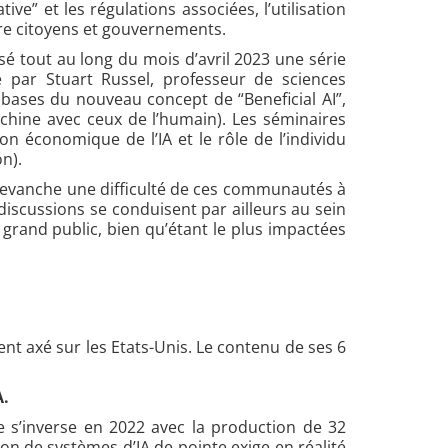
ive” et les régulations associées, l’utilisation
tre citoyens et gouvernements.
sé tout au long du mois d’avril 2023 une série
e par Stuart Russel, professeur de sciences
 bases du nouveau concept de “Beneficial AI”,
machine avec ceux de l’humain). Les séminaires
n économique de l’IA et le rôle de l’individu
n).
n revanche une difficulté de ces communautés à
discussions se conduisent par ailleurs au sein
grand public, bien qu’étant le plus impactées
t axé sur les Etats-Unis. Le contenu de ses 6
A.
ce s’inverse en 2022 avec la production de 32
on de systèmes d’IA de pointe exige en réalité