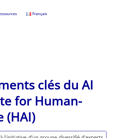
essources
Français
ements clés du AI
ute for Human-
e (HAI)
'initiative d’un groupe diversifié d'experts