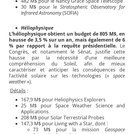
482 M$ pour le Nancy Grace Space Telescope
30 M$ pour le
Stratospheric Observatory for
Infrared Astronomy
(SOFIA)
Héliophysique
L’héliophysique obtient un budget de 805 M$, en
hausse de 3,5 % sur un an, mais également de 6
% par rapport à la requête présidentielle.
Le
Congrès, et notamment le Sénat, justifie cette
hausse par la nécessité d’une meilleure
compréhension du Soleil, afin de mieux
caractériser et anticiper les conséquences de
l’activité solaire sur les technologies («
space
weather
»).
Détails
:
167,9 M$ pour Heliophysics Explorers
25 M$ pour Space Weather Science and
Applications
208 M$ pour Solar Terrestrial Probes
147,3 M$ pour Living with a Star, dont :
73 M$ pour la mission
Geospace