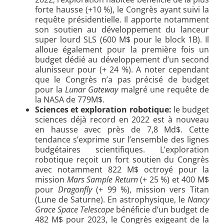
forte hausse (+10 %), le Congrès ayant suivi la
requête présidentielle. Il apporte notamment
son soutien au développement du lanceur
super lourd SLS (600 M$ pour le block 1B). Il
alloue également pour la première fois un
budget dédié au développement d’un second
alunisseur pour (+ 24 %). A noter cependant
que le Congrès n’a pas précisé de budget
pour la
Lunar Gateway
malgré une requête de
la NASA de 779M$.
Sciences et exploration robotique:
le budget
sciences déjà record en 2022 est à nouveau
en hausse avec près de 7,8 Md$. Cette
tendance s’exprime sur l’ensemble des lignes
budgétaires scientifiques. L’exploration
robotique reçoit un fort soutien du Congrès
avec notamment 822 M$ octroyé pour la
mission
Mars Sample Return
(+ 25 %) et 400 M$
pour
Dragonfly
(+ 99 %), mission vers Titan
(Lune de Saturne). En astrophysique, le
Nancy
Grace Space Telescope
bénéficie d’un budget de
482 M$ pour 2023, le Congrès exigeant de la