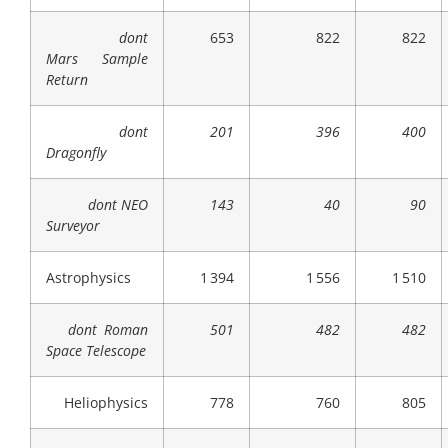
dont
653
822
822
Mars Sample
Return
dont
201
396
400
Dragonfly
dont NEO
143
40
90
Surveyor
Astrophysics
1 394
1 556
1 510
dont Roman
501
482
482
Space Telescope
Heliophysics
778
760
805