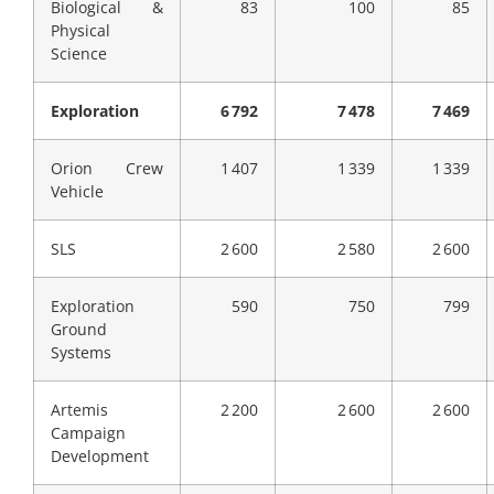
Biological &
83
100
85
Physical
Science
Exploration
6 792
7 478
7 469
Orion Crew
1 407
1 339
1 339
Vehicle
SLS
2 600
2 580
2 600
Exploration
590
750
799
Ground
Systems
Artemis
2 200
2 600
2 600
Campaign
Development