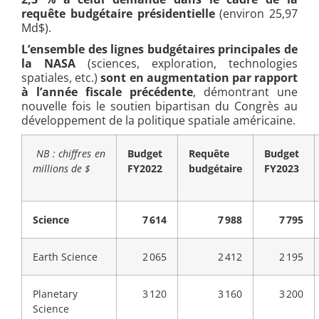
requête budgétaire présidentielle
(environ 25,97
Md$).
L’ensemble des lignes budgétaires principales de
la NASA
(sciences, exploration, technologies
spatiales, etc.)
sont en augmentation par rapport
à l’année fiscale précédente
, démontrant une
nouvelle fois le soutien bipartisan du Congrès au
développement de la politique spatiale américaine.
NB : chiffres en
Budget
Requête
Budget
millions de $
FY2022
budgétaire
FY2023
Science
7 614
7 988
7 795
Earth Science
2 065
2 412
2 195
Planetary
3 120
3 160
3 200
Science