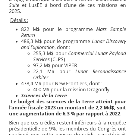
Suite
et LusEE à bord d’une de ces missions en
2025.
Détails :
822 M$ pour le programme
Mars Sample
Return
486,3 M$ pour le programme
Lunar Discovery
and Exploration
, dont :
255,3 M$ pour
Commercial Lunar Payload
Services
(CLPS)
97,2 M$ pour VIPER
22,1 M$ pour
Lunar Reconnaissance
Orbiter
478,4 M$ pour New Frontiers, dont :
400 M$ pour la mission Dragonfly
Sciences de la Terre
Le budget des sciences de la Terre atteint pour
l’année fiscale 2023 un montant de 2,2 Md$, soit
une augmentation de 6,3 % par rapport à 2022
.
Bien que ces crédits restent inférieurs à la requête
présidentielle de 9%, les membres du Congrès ont
souligné que cette hausse de crédit caractérisait