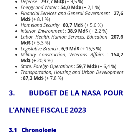
Defense
:
797,7 Md$
(+ 9,5 %)
Energy and Water
:
54,0 Md$
(+ 2,1 %)
Financial Services and General Government
:
27,6
Md$
(+ 8,1 %)
Homeland Security
:
60,7 Md$
(+ 5,6 %)
Interior, Environment
:
38,9 Md$
(+ 2,2 %)
Labor, Health, Human Services, Education
:
207,6
Md$
(+ 5,3 %)
Legislative Branch
:
6,9 Md$
(+ 16,5 %)
Military Construction, Veterans Affairs
:
154,2
Md$
(+ 20,9 %)
State, Foreign Operations
:
59,7 Md$
(+ 6,4 %)
Transportation, Housing and Urban Development
:
87,3 Md$
(+ 7,8 %)
3.
BUDGET DE LA NASA POUR
L’ANNEE FISCALE 2023
3.1 Chronologie