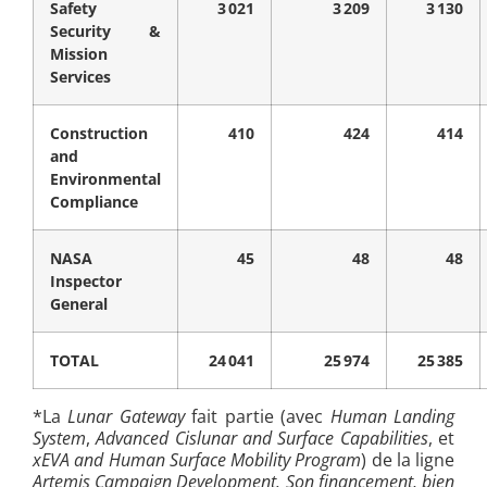
Safety
3 021
3 209
3 130
Security &
Mission
Services
Construction
410
424
414
and
Environmental
Compliance
NASA
45
48
48
Inspector
General
TOTAL
24 041
25 974
25 385
*La
Lunar Gateway
fait partie (avec
Human Landing
System
,
Advanced Cislunar and Surface Capabilities
, et
xEVA and Human Surface Mobility Program
) de la ligne
Artemis Campaign Development. Son financement, bien