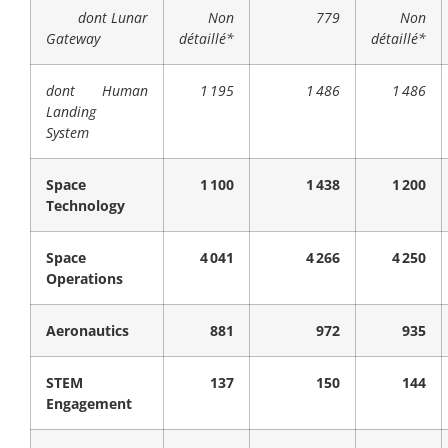
dont Lunar
Non
779
Non
Gateway
détaillé*
détaillé*
dont Human
1 195
1 486
1 486
Landing
System
Space
1 100
1 438
1 200
Technology
Space
4 041
4 266
4 250
Operations
Aeronautics
881
972
935
STEM
137
150
144
Engagement