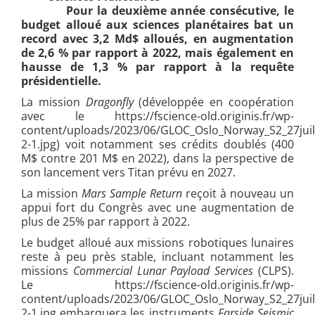
Pour la deuxième année consécutive, le
budget alloué aux sciences planétaires bat un
record avec 3,2 Md$ alloués, en augmentation
de 2,6 % par rapport à 2022, mais également en
hausse de 1,3 % par rapport à la requête
présidentielle.
La mission
Dragonfly
(développée en coopération
avec le https://fscience-old.originis.fr/wp-
content/uploads/2023/06/GLOC_Oslo_Norway_S2_27juil
2-1.jpg) voit notamment ses crédits doublés (400
M$ contre 201 M$ en 2022), dans la perspective de
son lancement vers Titan prévu en 2027.
La mission
Mars Sample Return
reçoit à nouveau un
appui fort du Congrès avec une augmentation de
plus de 25% par rapport à 2022.
Le budget alloué aux missions robotiques lunaires
reste à peu près stable, incluant notamment les
missions
Commercial Lunar Payload Services
(CLPS).
Le https://fscience-old.originis.fr/wp-
content/uploads/2023/06/GLOC_Oslo_Norway_S2_27juil
2-1.jpg embarquera les instruments
Farside Seismic