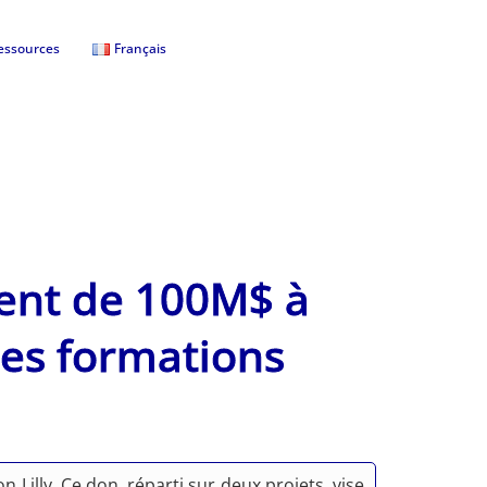
essources
Français
ment de 100M$ à
les formations
Lilly. Ce don, réparti sur deux projets, vise