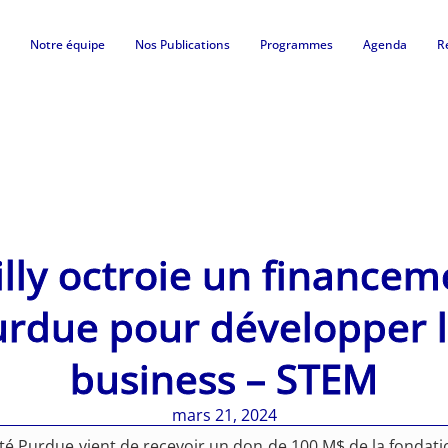
Notre équipe
Nos Publications
Programmes
Agenda
R
illy octroie un finance
Purdue pour développer 
business – STEM
mars 21, 2024
té Purdue vient de recevoir un don de 100 M$ de la fondation 