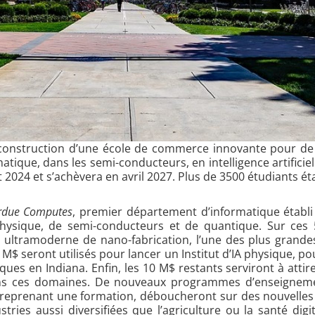
a construction d’une école de commerce innovante pour de
ique, dans les semi-conducteurs, en intelligence artificiel
 2024 et s’achèvera en avril 2027. Plus de 3500 étudiants éta
rdue Computes
, premier département d’informatique établi
IA) physique, de semi-conducteurs et de quantique. Sur c
e ultramoderne de nano-fabrication, l’une des plus grande
 seront utilisés pour lancer un Institut d’IA physique, pou
es en Indiana. Enfin, les 10 M$ restants serviront à attir
s ces domaines. De nouveaux programmes d’enseignement 
es reprenant une formation, déboucheront sur des nouvelle
ries aussi diversifiées que l’agriculture ou la santé dig