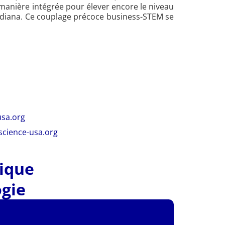
 manière intégrée pour élever encore le niveau
 Indiana. Ce couplage précoce business-STEM se
sa.org
cience-usa.org
tique
gie