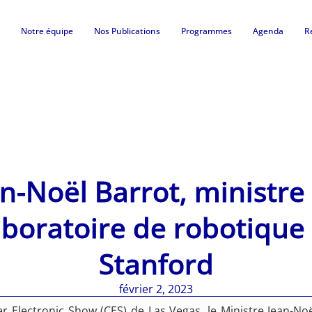
Notre équipe
Nos Publications
Programmes
Agenda
R
an-Noël Barrot, ministre 
boratoire de robotique d
Stanford
février 2, 2023
lectronic Show (CES) de Las Vegas, le Ministre Jean-Noël 