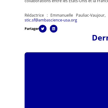
collaborations entre les Etats-Unis et la Franc
Rédactrice :
Emmanuelle Pauliac-Vaujour,
stic.sf@ambascience-usa.org
Partager
Dern