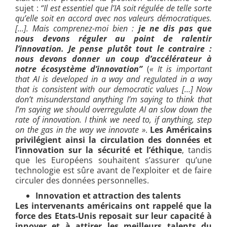
sujet :
“Il est essentiel que l’IA soit régulée de telle sorte
qu’elle soit en accord avec nos valeurs démocratiques.
[…]. Mais comprenez-moi bien :
je ne dis pas que
nous devons réguler au point de ralentir
l’innovation.
Je pense plutôt tout le contraire :
nous devons donner un coup d’accélérateur à
notre écosystème d’innovation”
(
« It is important
that AI is developed in a way and regulated in a way
that is consistent with our democratic values […] Now
don’t misunderstand anything I’m saying to think that
I’m saying we should overregulate AI an slow down the
rate of innovation. I think we need to, if anything, step
on the gas in the way we innovate »
.
Les Américains
privilégient ainsi la circulation des données et
l’innovation sur la sécurité et l’éthique
, tandis
que les Européens souhaitent s’assurer qu’une
technologie est sûre avant de l’exploiter et de faire
circuler des données personnelles.
Innovation et attraction des talents
Les intervenants américains ont rappelé que la
force des Etats-Unis reposait sur leur capacité à
innover et à attirer les meilleurs talents du