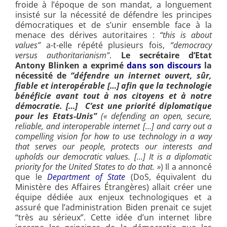
froide à l’époque de son mandat, a longuement
insisté sur la nécessité de défendre les principes
démocratiques et de s’unir ensemble face à la
menace des dérives autoritaires :
“this is about
values”
a-t-elle répété plusieurs fois,
“democracy
versus authoritarianism”
.
Le secrétaire d’Etat
Antony Blinken
a exprimé
dans son discours
la
nécessité de
“défendre un internet ouvert, sûr,
fiable et interopérable […] afin que la technologie
bénéficie avant tout à nos citoyens et à notre
démocratie. […]
C’est une priorité diplomatique
pour les Etats-Unis”
(« defending an open, secure,
reliable, and interoperable internet […] and carry out a
compelling vision for how to use technology in a way
that serves our people, protects our interests and
upholds our democratic values. […] It is a diplomatic
priority for the United States to do that. »
)
Il a annoncé
que le
Department of State
(DoS, équivalent du
Ministère des Affaires Étrangères) allait créer une
équipe dédiée aux enjeux technologiques et a
assuré que l’administration Biden prenait ce sujet
“très au sérieux”. Cette idée d’un internet libre