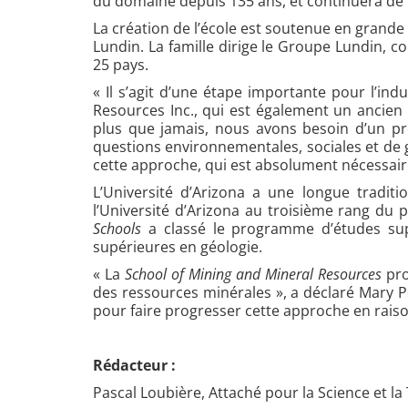
du domaine depuis 135 ans, et continuera de f
La création de l’école est soutenue en grande p
Lundin. La famille dirige le Groupe Lundin, 
25 pays.
« Il s’agit d’une étape importante pour l’ind
Resources Inc., qui est également un ancien
plus que jamais, nous avons besoin d’un pro
questions environnementales, sociales et de g
cette approche, qui est absolument nécessaire 
L’Université d’Arizona a une longue tradit
l’Université d’Arizona au troisième rang du 
Schools
a classé le programme d’études sup
supérieures en géologie.
« La
School of Mining and Mineral Resources
pro
des ressources minérales », a déclaré Mary Pou
pour faire progresser cette approche en raiso
Rédacteur :
Pascal Loubière, Attaché pour la Science et l