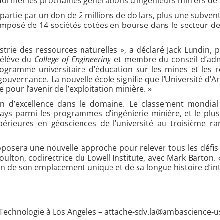
ormer les prochaines générations d’ingénieurs miniers de t
artie par un don de 2 millions de dollars, plus une subventio
composé de 14 sociétés cotées en bourse dans le secteur d
ustrie des ressources naturelles », a déclaré Jack Lundin, 
 élève du
College of Engineering
et membre du conseil d’admin
gramme universitaire d’éducation sur les mines et les r
ouvernance. La nouvelle école signifie que l’Université d’A
pour l’avenir de l’exploitation minière. »
ion d’excellence dans le domaine. Le classement mondial
pays parmi les programmes d’ingénierie minière, et le plu
érieures en géosciences de l’université au troisième 
posera une nouvelle approche pour relever tous les défis l
lton, codirectrice du Lowell Institute, avec Mark Barton. «
n de son emplacement unique et de sa longue histoire d’inte
a Technologie à Los Angeles –
attache-sdv.la@ambascience-u