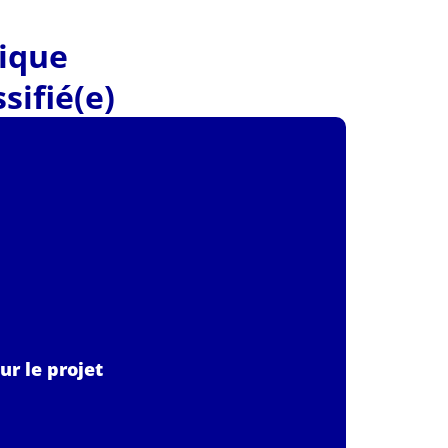
tique
sifié(e)
ur le projet