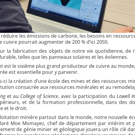
 réduire les émissions de carbone, les besoins en ressource
cuivre pourrait augmenter de 200 % d’ici 2050.
ur la fabrication des objets de notre vie quotidienne, de
urable, telles que les panneaux solaires et les éoliennes.
et est le sixième plus grand producteur de cuivre au monde,
ée est essentielle pour y parvenir.
ci la création d’une école des mines et des ressources minér
stitution consacrée aux ressources minérales et au remodelage
ing
et au
College of Science
, avec la participation du
Lowell I
périeurs, et de la formation professionnelle, dans des d
e et le droit.
exploitation minière partout dans le monde, notre nouvelle é
éclaré Moe Momayez, chef de département par intérim et 
tement de génie minier et géologique jouera un rôle clé dans