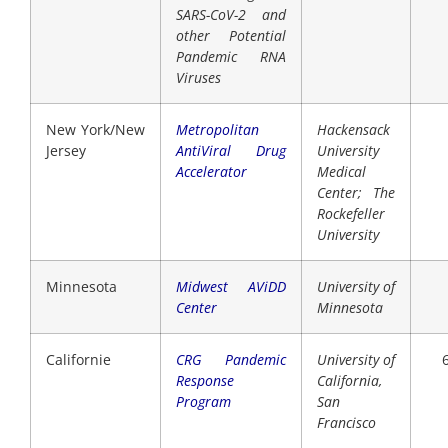
SARS-CoV-2 and
other Potential
Pandemic RNA
Viruses
New York/New
Metropolitan
Hackensack
Jersey
AntiViral Drug
University
Accelerator
Medical
Center; The
Rockefeller
University
Minnesota
Midwest AViDD
University of
Center
Minnesota
Californie
CRG Pandemic
University of
Response
California,
Program
San
Francisco