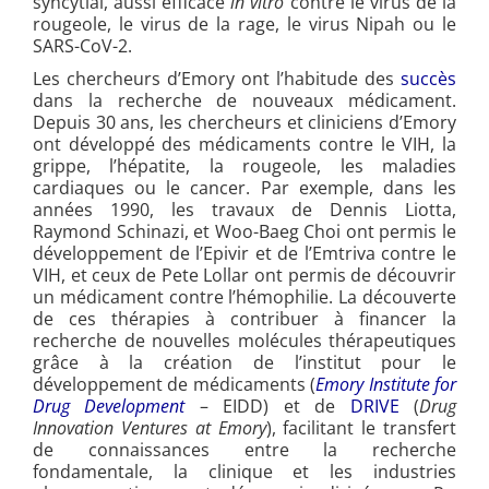
syncytial, aussi efficace
in vitro
contre le virus de la
rougeole, le virus de la rage, le virus Nipah ou le
SARS-CoV-2.
Les chercheurs d’Emory ont l’habitude des
succès
dans la recherche de nouveaux médicament.
Depuis 30 ans, les chercheurs et cliniciens d’Emory
ont développé des médicaments contre le VIH, la
grippe, l’hépatite, la rougeole, les maladies
cardiaques ou le cancer. Par exemple, dans les
années 1990, les travaux de Dennis Liotta,
Raymond Schinazi, et Woo-Baeg Choi ont permis le
développement de l’Epivir et de l’Emtriva contre le
VIH, et ceux de Pete Lollar ont permis de découvrir
un médicament contre l’hémophilie. La découverte
de ces thérapies à contribuer à financer la
recherche de nouvelles molécules thérapeutiques
grâce à la création de l’institut pour le
développement de médicaments (
Emory Institute for
Drug Development
– EIDD) et de
DRIVE
(
Drug
Innovation Ventures at Emory
), facilitant le transfert
de connaissances entre la recherche
fondamentale, la clinique et les industries