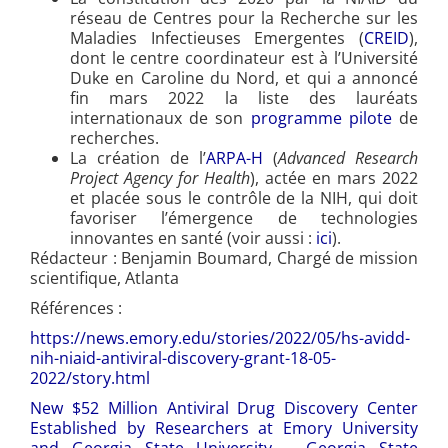
réseau de Centres pour la Recherche sur les
Maladies Infectieuses Emergentes (
CREID
),
dont le centre coordinateur est à l’Université
Duke en Caroline du Nord, et qui a annoncé
fin mars 2022 la liste des lauréats
internationaux de son
programme pilote
de
recherches.
La création de l’
ARPA-H
(
Advanced Research
Project Agency for Health
), actée en mars 2022
et placée sous le contrôle de la NIH, qui doit
favoriser l’émergence de technologies
innovantes en santé (voir aussi :
ici
).
Rédacteur : Benjamin Boumard, Chargé de mission
scientifique, Atlanta
Références :
https://news.emory.edu/stories/2022/05/hs-avidd-
nih-niaid-antiviral-discovery-grant-18-05-
2022/story.html
New $52 Million Antiviral Drug Discovery Center
Established by Researchers at Emory University
and Georgia State University – Georgia State