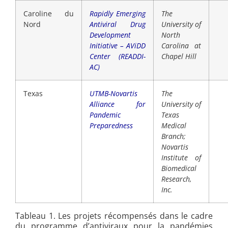
Caroline du
Rapidly Emerging
The
Nord
Antiviral Drug
University of
Development
North
Initiative – AViDD
Carolina at
Center (READDI-
Chapel Hill
AC)
Texas
UTMB-Novartis
The
Alliance for
University of
Pandemic
Texas
Preparedness
Medical
Branch;
Novartis
Institute of
Biomedical
Research,
Inc.
Tableau 1. Les projets récompensés dans le cadre
du programme d’antiviraux pour la pandémies