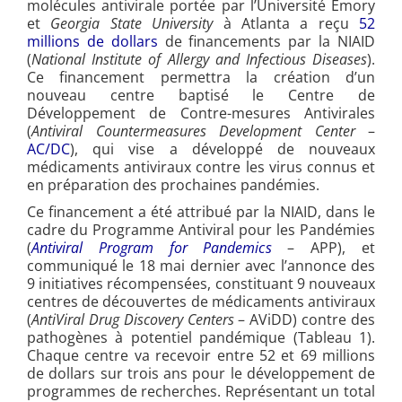
molécules antivirale portée par l’Université Emory
et
Georgia State University
à Atlanta a reçu
52
millions de dollars
de financements par la NIAID
(
National Institute of Allergy and Infectious Diseases
).
Ce financement permettra la création d’un
nouveau centre baptisé le Centre de
Développement de Contre-mesures Antivirales
(
Antiviral Countermeasures Development Center
–
AC/DC
), qui vise a développé de nouveaux
médicaments antiviraux contre les virus connus et
en préparation des prochaines pandémies.
Ce financement a été attribué par la NIAID, dans le
cadre du Programme Antiviral pour les Pandémies
(
Antiviral Program for Pandemics
– APP), et
communiqué le 18 mai dernier avec l’annonce des
9 initiatives récompensées, constituant 9 nouveaux
centres de découvertes de médicaments antiviraux
(
AntiViral Drug Discovery Centers
– AViDD) contre des
pathogènes à potentiel pandémique (Tableau 1).
Chaque centre va recevoir entre 52 et 69 millions
de dollars sur trois ans pour le développement de
programmes de recherches. Représentant un total