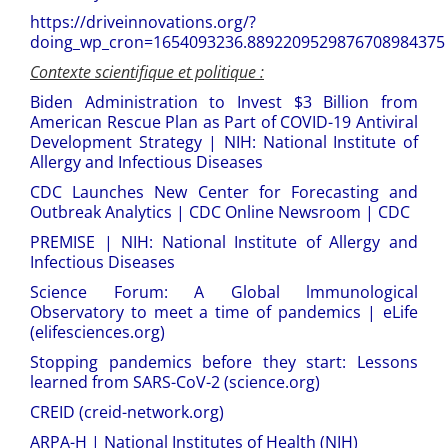
https://driveinnovations.org/?
doing_wp_cron=1654093236.8892209529876708984375
Contexte scientifique et politique :
Biden Administration to Invest $3 Billion from
American Rescue Plan as Part of COVID-19 Antiviral
Development Strategy | NIH: National Institute of
Allergy and Infectious Diseases
CDC Launches New Center for Forecasting and
Outbreak Analytics | CDC Online Newsroom | CDC
PREMISE | NIH: National Institute of Allergy and
Infectious Diseases
Science Forum: A Global lmmunological
Observatory to meet a time of pandemics | eLife
(elifesciences.org)
Stopping pandemics before they start: Lessons
learned from SARS-CoV-2 (science.org)
CREID (creid-network.org)
ARPA-H | National Institutes of Health (NIH)