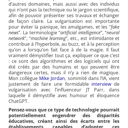
d’autres domaines, mais aussi avec des individus
qui n’ont pas la technique ou le jargon scientifique,
afin de pouvoir présenter ses travaux et échanger
de façon claire. La vulgarisation est importante
pour éviter la panique, les amalgames, et les “
fake
news
”. La terminologie “
artificial intelligence
”, “
neural
network
”, “
machine learning
”, etc., est intimidante et
contribue à l’hyperbole, au buzz, et à la perception
qu’on a lorsqu’on fait face à de la magie. Il faut
vraiment démystifier tout ça, expliquer ce que c’est
: ce sont des algorithmes et des logiciels qui ont
été créés par des humains et qui peuvent être
dangereux certes, mais il n’y a rien de magique.
Mon collègue
Mike Jordan
, sommité dans l’IA, vient
justement de faire une formidable
interview
de
vulgarisation avec l’influenceur JT Parr, dans
laquelle il démystifie avec humour et éloquence
ChatGPT.
Pensez-vous que ce type de technologie pourrait
potentiellement engendrer des disparités
éducatives, créant ainsi des écarts entre les
établissements capables d’adopter ces