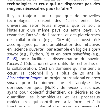
technologies et ceux qui ne disposent pas des
moyens nécessaires pour le faire ?
Il y a toujours un risque que de nouvelles
technologies creusent des écarts entre les
universités selon leurs moyens, que ce soit à
l’intérieur d’un même pays ou entre pays. En
revanche, l’arrivée de l’Internet et des plateformes
de collaboration (e.g., GitHub) a aussi été
accompagnée par une amplification des initiatives
en “science ouverte”, par exemple en logiciels
open
source
(e.g., Python, R) et en
open publishing
(e.g.,
PLoS
), pour faciliter la dissémination du savoir,
l’accès à l’éducation et aux outils de recherche, et
la collaboration. C’est un domaine qui me tient à
cœur. J’ai cofondé il y a plus de 20 ans le
Bioconductor Project
, un projet international en
open
source
pour la biomédecine et l’analyse des
données -omiques [NdlR : de
-omics
: sciences
ayant pour objectif d’identifier, de décrire et de
quantifier les biomolécules et les processus
moléculaires qui contribuent à la forme et à la
fonction des cellules et des tissus, ex.
genomics
],