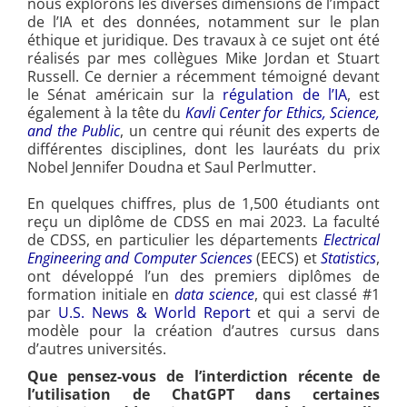
nous explorons les diverses dimensions de l’impact
de l’IA et des données, notamment sur le plan
éthique et juridique. Des travaux à ce sujet ont été
réalisés par mes collègues Mike Jordan et Stuart
Russell. Ce dernier a récemment témoigné devant
le Sénat américain sur la
régulation de l’IA
, est
également à la tête du
Kavli Center for Ethics, Science,
and the Public
, un centre qui réunit des experts de
différentes disciplines, dont les lauréats du prix
Nobel Jennifer Doudna et Saul Perlmutter.
En quelques chiffres, plus de 1,500 étudiants ont
reçu un diplôme de CDSS en mai 2023. La faculté
de CDSS, en particulier les départements
Electrical
Engineering and Computer Sciences
(EECS) et
Statistics
,
ont développé l’un des premiers diplômes de
formation initiale en
data science
, qui est classé #1
par
U.S. News & World Report
et qui a servi de
modèle pour la création d’autres cursus dans
d’autres universités.
Que pensez-vous de l’interdiction récente de
l’utilisation de ChatGPT dans certaines