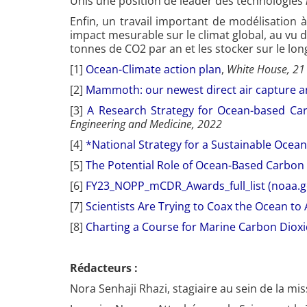
Unis une position de leader des technologies
Enfin, un travail important de modélisation
impact mesurable sur le climat global, au vu d
tonnes de CO2 par an et les stocker sur le lon
[1]
Ocean-Climate action plan
,
White House, 21
[2]
Mammoth: our newest direct air capture an
[3]
A Research Strategy for Ocean-based Ca
Engineering and Medicine, 2022
[4]
*National Strategy for a Sustainable Oce
[5]
The Potential Role of Ocean-Based Carbon
[6]
FY23_NOPP_mCDR_Awards_full_list (noaa.g
[7]
Scientists Are Trying to Coax the Ocean t
[8]
Charting a Course for Marine Carbon Diox
Rédacteurs :
Nora Senhaji Rhazi
, stagiaire au sein de la 