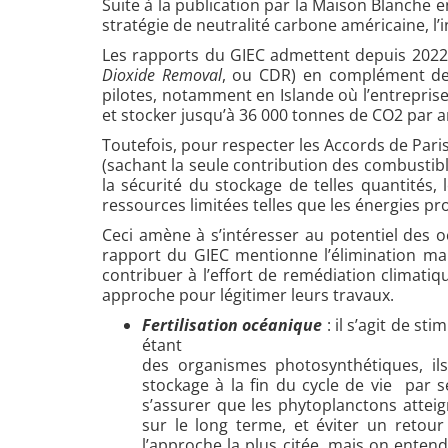
Suite à la publication par la Maison Blanche
stratégie de neutralité carbone américaine, l
Les rapports du GIEC admettent depuis 2022 
Dioxide Removal
, ou CDR)
en complément des 
pilotes, notamment en Islande où l’entrepri
et stocker jusqu’à 36 000 tonnes de CO2 par an
Toutefois, pour respecter les Accords de Paris
(sachant la seule contribution des combustibl
la sécurité du stockage de telles quantités
ressources limitées telles que les énergies pr
Ceci amène à s’intéresser au potentiel des 
rapport du GIEC mentionne l’élimination ma
contribuer à l’effort de remédiation climati
approche pour légitimer leurs travaux.
Fertilisation océanique
: il s’agit de s
étant
des organismes photosynthétiques, il
stockage à la fin du cycle de vie par 
s’assurer que les phytoplanctons atte
sur le long terme, et éviter un retour 
l’approche la plus citée, mais on enten