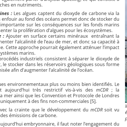
iches en nutriments.
ines :
Les algues captent du dioxyde de carbone via la
es enfouir au fond des océans permet donc de stocker du
e importante sur les conséquences sur les fonds marins
enter la prolifération d’algues pour les écosystèmes.
e :
Ajouter en surface certains minéraux entraînant la
ter l’alcalinité de l’eau de mer, et donc sa capacité à
. Cette approche pourrait également atténuer l’impact
osystèmes marins.
procédés industriels consistent à séparer le dioxyde de
, le stocker dans les réservoirs géologiques sous forme
nisée afin d’augmenter l’alcalinité de l’océan.
es environnementaux plus ou moins bien identifiés. Le
t aujourd’hui très restrictif vis-à-vis des
mCDR
; la
la mer ainsi que les Convention et Protocole de Londres
 et uniquement à des fins non-commerciales [5].
 avec la crainte que le développement du
mCDR
soit vu
n des émissions de carbone.
p
ujourd’hui embryonnaire, il faut noter l’engagement du