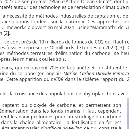
 en 2023 de son premier “Plan d’Action Océan-Climat”, dont 
’intérêt autour des technologies de remédiation climatique 
la nécessité de méthodes industrielles de captation et d
« solutions fondées sur la nature ». Ces approches son
se Climeworks à ouvert en mai 2024 l’usine “Mammoth” de
D
 [2].
, ce sont près de 10 milliards de tonnes de CO2 qu’il faut 
es fossiles représente 40 milliards de tonnes en 2022)
[3].
, les méthodes terrestres d’élimination du carbone
se heur
opres, les minéraux ou les sols.
océans, qui
recouvrent 70% de la planète et constituent le
rine du carbone (en anglais
Marine Carbon Dioxide Remova
que. Cette apparition du
mCDR
dans le sixième rapport du G
timuler la croissance des populations de phytoplanctons av
s captent du dioxyde de carbone, et permettent son
sédimentation dans les fonds marins. Il faut cependant
ignent les eaux profondes pour un stockage du carbone
dans la chaîne alimentaire. La fertilisation en fer est
d également parler d’
artificial upwelling
, ce qui consiste à