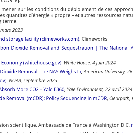
mCDR
[8].
 à mener sur les conditions du déploiement de ces approch
es quantités d’énergie « propre » et autres ressources natu
g terme.
 mars 2023
d storage facility (climeworks.com)
, Climeworks
rbon Dioxide Removal and Sequestration | The National 
an Economy (whitehouse.gov)
,
White House, 4 juin 2024
 Dioxide Removal: The NAS Weighs In
, American University, 26
ov)
,
NOAA, septembre 2023
o Absorb More CO2 – Yale E360
, Yale Environment, 22 avril 2024
ide Removal (mCDR): Policy Sequencing in mCDR
,
Clearpath,
mission scientifique, Ambassade de France à Washington D.C.