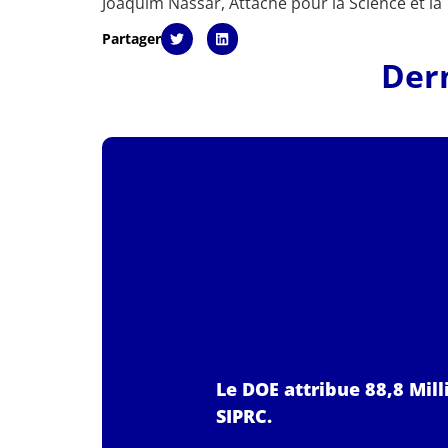
Joaquim Nassar, Attaché pour la Science et la
Partager
Dern
Le DOE attribue 88,8 Mil
SIPRC.