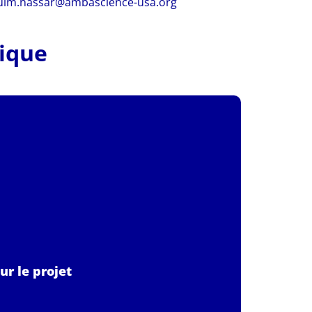
uim.nassar@ambascience-usa.org
tique
ur le projet