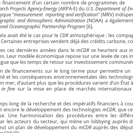
le financement d’un certain nombre de programmes de
rch Projects Agency-Energy
(ARPA-E) du
U.S. Department of En
tyque “
measurement reporting and verification”
(MRV) indispe
graphic and Atmospheric Administration
(NOAA) a également a
onal Oceanographic Partnership Program
[6].
la avait été le cas pour le
CDR
atmosphérique ; les compagn
. Certaines entreprises vendent déjà des crédits carbone, 
ées ces dernières années dans le
mCDR
se heurtent aux inc
es. Leur modèle économique repose sur une levée de ces i
ongue que les temps de retour sur investissement communém
en de financements sur le long terme pour permettre un e
cité et les conséquences environnementales des technologies.
 en mer, d’autant plus que les procédures varient d’un État
t
in fine
sur la mise en place de marchés internationaux
ps long de la recherche et des impératifs financiers à cour
tit encore le développement des technologies
mCDR
, que c
ise. Une harmonisation des procédures entre les différe
par les acteurs du secteur, qui mène un lobbying auprès 
omeut un plan de développement du
mCDR
auprès des député