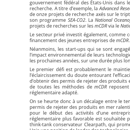
gouvernement fédéral des États-Unis dans 
recherche. A titre d’exemple, la
Advanced Resea
de onze projets de recherche axés sur le trip
son programme
SEA-CO2
. La
National Oceano
projets de recherches sur les
mCDR
via le
Nati
Le secteur privé investit également, comme ce
financement des jeunes entreprises de
mCDR
Néanmoins, les start-ups qui se sont engag
l’impact environnemental de leurs technologi
les prochaines années, sur une durée plus l
Le premier défi est probablement le mainti
l’éclaircissement du doute entourant l’effica
d’obtenir des permis de rejeter des produits
de toutes les méthodes de
mCDR
reposen
réglementaire adapté.
On se heurte donc à un décalage entre le tem
permis de rejeter des produits en mer ralen
pour le début des activités d’une entrepr
réglementaire plus favorable est souhaitée 
think-tank conservateur Clearpath, qui pr