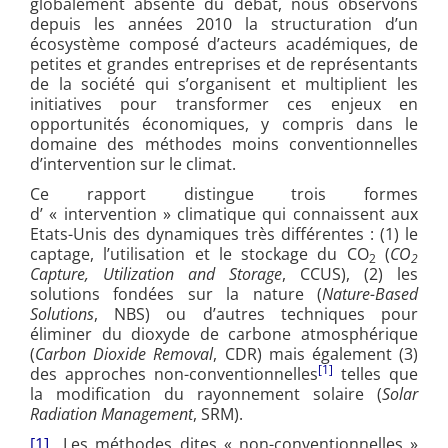
globalement absente du débat, nous observons
depuis les années 2010 la structuration d’un
écosystème composé d’acteurs académiques, de
petites et grandes entreprises et de représentants
de la société qui s’organisent et multiplient les
initiatives pour transformer ces enjeux en
opportunités économiques, y compris dans le
domaine des méthodes moins conventionnelles
d’intervention sur le climat.
Ce rapport distingue trois formes
d’ « intervention » climatique qui connaissent aux
Etats-Unis des dynamiques très différentes : (1) le
captage, l’utilisation et le stockage du CO
(
CO
2
2
Capture, Utilization and Storage
, CCUS), (2) les
solutions fondées sur la nature (
Nature-Based
Solutions
, NBS) ou d’autres techniques pour
éliminer du dioxyde de carbone atmosphérique
(
Carbon Dioxide Removal
, CDR) mais également (3)
[1]
des approches non-conventionnelles
telles que
la modification du rayonnement solaire (
Solar
Radiation Management
, SRM).
[1]
Les méthodes dites « non-conventionnelles »