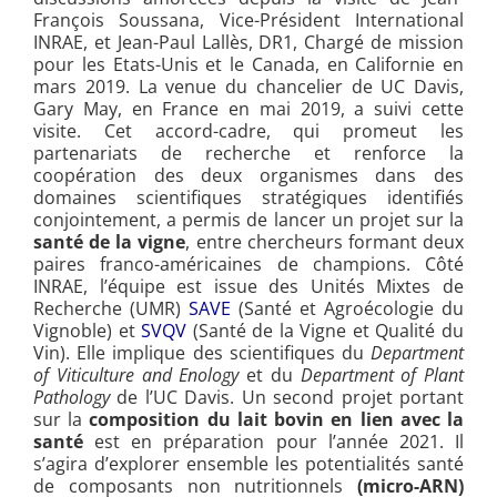
François Soussana, Vice-Président International
INRAE, et Jean-Paul Lallès, DR1, Chargé de mission
pour les Etats-Unis et le Canada, en Californie en
mars 2019. La venue du chancelier de UC Davis,
Gary May, en France en mai 2019, a suivi cette
visite. Cet accord-cadre, qui promeut les
partenariats de recherche et renforce la
coopération des deux organismes dans des
domaines scientifiques stratégiques identifiés
conjointement, a permis de lancer un projet sur la
santé de la vigne
, entre chercheurs formant deux
paires franco-américaines de champions. Côté
INRAE, l’équipe est issue des Unités Mixtes de
Recherche (UMR)
SAVE
(Santé et Agroécologie du
Vignoble) et
SVQV
(Santé de la Vigne et Qualité du
Vin). Elle implique des scientifiques du
Department
of Viticulture and Enology
et du
Department of Plant
Pathology
de l’UC Davis. Un second projet portant
sur la
composition du lait bovin en lien avec la
santé
est en préparation pour l’année 2021. Il
s’agira d’explorer ensemble les potentialités santé
de composants non nutritionnels
(micro-ARN)