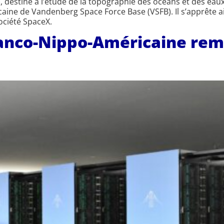
estiné à l’étude de la topographie des océans et des eaux
caine de Vandenberg Space Force Base (VSFB). Il s’apprête ai
société SpaceX.
ranco-Nippo-Américaine rem