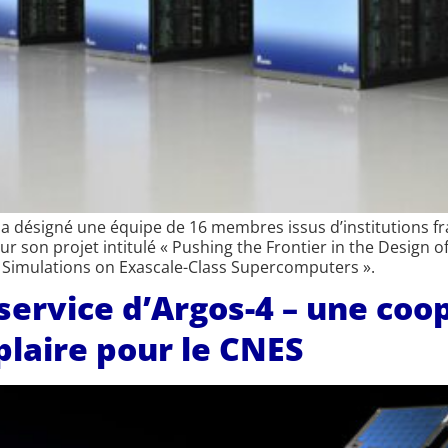
a désigné une équipe de 16 membres issus d’institutions f
r son projet intitulé « Pushing the Frontier in the Design 
 Simulations on Exascale-Class Supercomputers ».
service d’Argos-4 – une coo
laire pour le CNES