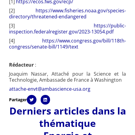
[1]
https://ecos.fws.gov/ecp/
[2]
https://www.fisheries.noaa.gov/species-
directory/threatened-endangered
[3]
https://public-
inspection.federalregister.gov/2023-13054.pdf
[4]
https://www.congress.gov/bill/118th-
congress/senate-bill/1149/text
Rédacteur
:
Joaquim Nassar, Attaché pour la Science et la
Technologie, Ambassade de France à Washington
attache-envt@ambascience-usa.org
Partager
Derniers articles dans la
thématique