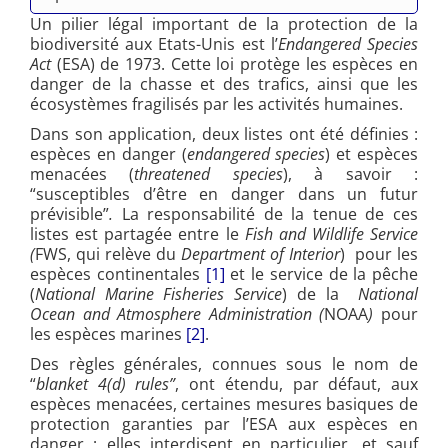
Un pilier légal important de la protection de la
biodiversité aux Etats-Unis est l’
Endangered Species
Act
(ESA) de 1973. Cette loi protège les espèces en
danger de la chasse et des trafics, ainsi que les
écosystèmes fragilisés par les activités humaines.
Dans son application, deux listes ont été définies :
espèces en danger (
endangered species
) et espèces
menacées (
threatened species
), à savoir :
“susceptibles d’être en danger dans un futur
prévisible”
.
La responsabilité de la tenue de ces
listes est partagée entre le
Fish and Wildlife Service
(
FWS, qui relève du
Department of Interior
) pour les
espèces continentales
[1]
et le service de la pêche
(
National Marine Fisheries Service
) de la
National
Ocean and Atmosphere Administration (
NOAA
)
pour
les espèces marines
[2]
.
Des règles générales, connues sous le nom de
“
blanket 4(d) rules”
, ont étendu, par défaut, aux
espèces menacées, certaines mesures basiques de
protection garanties par l’ESA aux espèces en
danger ; elles interdisent en particulier, et sauf