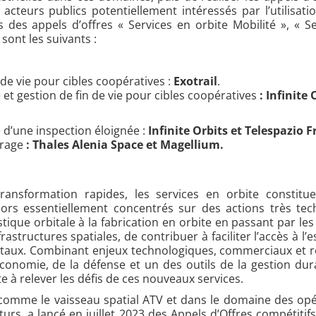
acteurs publics potentiellement intéressés par l’utilisati
des appels d’offres « Services en orbite Mobilité », « S
sont les suivants :
n de vie pour cibles coopératives :
Exotrail
.
e et gestion de fin de vie pour cibles coopératives
: Infinite 
 d’une inspection éloignée :
Infinite Orbits et Telespazio F
rrage
: Thales Alenia Space et Magellium.
ransformation rapides, les services en orbite constitu
ors essentiellement concentrés sur des actions très tech
tique orbitale à la fabrication en orbite en passant par le
astructures spatiales, de contribuer à faciliter l’accès à l
rbitaux. Combinant enjeux technologiques, commerciaux et ré
conomie, de la défense et un des outils de la gestion dura
 à relever les défis de ces nouveaux services.
comme le vaisseau spatial ATV et dans le domaine des opér
urs, a lancé en juillet 2023 des Appels d’Offres compétiti