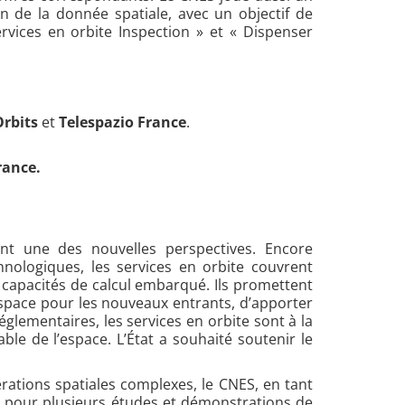
on de la donnée spatiale, avec un objectif de
ervices en orbite Inspection » et « Dispenser
Orbits
et
Telespazio France
.
rance.
ent une des nouvelles perspectives. Encore
nologiques, les services en orbite couvrent
s capacités de calcul embarqué. Ils promettent
’espace pour les nouveaux entrants, d’apporter
glementaires, les services en orbite sont à la
ble de l’espace. L’État a souhaité soutenir le
ations spatiales complexes, le CNES, en tant
fs pour plusieurs études et démonstrations de