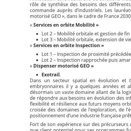
rôle de synthèse des besoins des différents 
commande auprès d’industriels. Les lauréats 
motorisé GEO », dans le cadre de France 2030 
«
Services en orbite Mobilité »
Lot 2 – Mobilité orbitale et gestion de fi
Lot 3 – Mobilité orbitale, extension de vi
«
Services en orbite Inspection »
Lot 1 – Inspection de proximité précédée
Lot 2 – Inspection rapprochée puis ama
«
Dispenser motorisé GEO »
Exotrail
.
Dans un secteur spatial en évolution et t
embryonnaires il y a quelques années et al
désormais un vaste domaine allant de la logis
de répondre aux besoins en évolution des infr
flexibilité et résilience aux futurs moyens o
croisée des domaines de l’exploration, de l’é
positionnement d’une industrie française prête
Fort de son expérience sur des précurseurs 
que client potentiel pour ses programmes fut