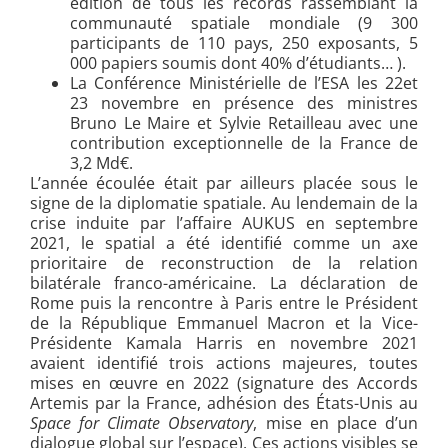
édition de tous les records rassemblant la
communauté spatiale mondiale (9 300
participants de 110 pays, 250 exposants, 5
000 papiers soumis dont 40% d’étudiants… ).
La Conférence Ministérielle de l’ESA les 22et
23 novembre en présence des ministres
Bruno Le Maire et Sylvie Retailleau avec une
contribution exceptionnelle de la France de
3,2 Md€.
L’année écoulée était par ailleurs placée sous le
signe de la diplomatie spatiale. Au lendemain de la
crise induite par l’affaire AUKUS en septembre
2021, le spatial a été identifié comme un axe
prioritaire de reconstruction de la relation
bilatérale franco-américaine. La déclaration de
Rome puis la rencontre à Paris entre le Président
de la République Emmanuel Macron et la Vice-
Présidente Kamala Harris en novembre 2021
avaient identifié trois actions majeures, toutes
mises en œuvre en 2022 (signature des Accords
Artemis par la France, adhésion des États-Unis au
Space for Climate Observatory
, mise en place d’un
dialogue global sur l’espace). Ces actions visibles se