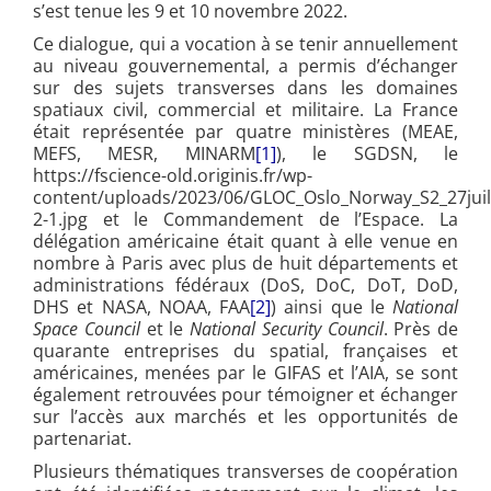
s’est tenue les 9 et 10 novembre 2022.
Ce dialogue, qui a vocation à se tenir annuellement
au niveau gouvernemental, a permis d’échanger
sur des sujets transverses dans les domaines
spatiaux civil, commercial et militaire. La France
était représentée par quatre ministères (MEAE,
MEFS, MESR, MINARM
[1]
), le SGDSN, le
https://fscience-old.originis.fr/wp-
content/uploads/2023/06/GLOC_Oslo_Norway_S2_27juil
2-1.jpg et le Commandement de l’Espace. La
délégation américaine était quant à elle venue en
nombre à Paris avec plus de huit départements et
administrations fédéraux (DoS, DoC, DoT, DoD,
DHS et NASA, NOAA, FAA
[2]
) ainsi que le
National
Space Council
et le
National Security Council
. Près de
quarante entreprises du spatial, françaises et
américaines, menées par le GIFAS et l’AIA, se sont
également retrouvées pour témoigner et échanger
sur l’accès aux marchés et les opportunités de
partenariat.
Plusieurs thématiques transverses de coopération