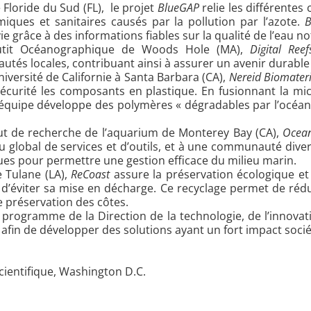
 Floride du Sud (FL), le projet
BlueGAP
relie les différente
iques et sanitaires causés par la pollution par l’azote.
B
ie grâce à des informations fiables sur la qualité de l’eau 
tutit Océanographique de Woods Hole (MA),
Digital Reef
s locales, contribuant ainsi à assurer un avenir durable à 
iversité de Californie à Santa Barbara (CA),
Nereid Biomateri
curité les composants en plastique. En fusionnant la micr
’équipe développe des polymères « dégradables par l’océan 
tut de recherche de l’aquarium de Monterey Bay (CA),
Ocean
 global de services et d’outils, et à une communauté divers
ues pour permettre une gestion efficace du milieu marin.
 Tulane (LA),
ReCoast
assure la préservation écologique et 
d’éviter sa mise en décharge. Ce recyclage permet de rédu
e préservation des côtes.
programme de la Direction de la technologie, de l’innovati
 afin de développer des solutions ayant un fort impact soci
cientifique, Washington D.C.