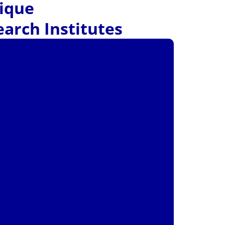
tique
arch Institutes