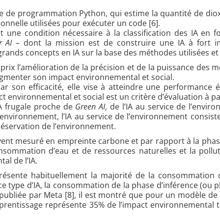
ge de programmation Python, qui estime la quantité de diox
onnelle utilisées pour exécuter un code [6].
st une condition nécessaire à la classification des IA en
r AI
– dont la mission est de construire une IA à fort 
rands concepts en IA sur la base des méthodes utilisées et 
 prix l’amélioration de la précision et de la puissance des m
ugmenter son impact environnemental et social.
par son efficacité, elle vise à atteindre une performance ég
t environnemental et social est un critère d’évaluation à p
IA frugale proche de
Green AI
, de l’IA au service de l’env
 l’environnement, l’IA au service de l’environnement consiste
réservation de l’environnement.
uvent mesuré en empreinte carbone et par rapport à la pha
ommation d’eau et de ressources naturelles et la pollutio
al de l’IA.
eprésente habituellement la majorité de la consommation d
 ce type d’IA, la consommation de la phase d’inférence (ou ph
bliée par Meta [8], il est montré que pour un modèle de la
apprentissage représente 35% de l’impact environnemental 