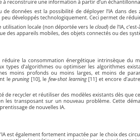
te à reconstruire une information à partir d’un échantillonna
eu de données est la possibilité de déployer l’IA dans d
s peu développés technologiquement. Ceci permet de réduire 
 utilisation locale (non déportée vers le
cloud
) de l’IA, c’e
s que des appareils mobiles, des objets connectés ou des s
 réduire la consommation énergétique intrinsèque du mod
ux types d’algorithmes ou optimiser les algorithmes exi
ones moins profonds ou moins larges, et moins de para
ont le
pruning
[10], le
few-shot learning
[11] et encore d’aut
nté de recycler et réutiliser des modèles existants dès que ce
 en les transposant sur un nouveau problème. Cette démarc
rentissage de nouvelles IA.
 est également fortement impactée par le choix des circuits