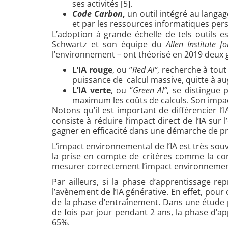
ses activités [5].
Code Carbon
,
un outil intégré au langa
et par les ressources informatiques pers
L’adoption à grande échelle de tels outils e
Schwartz et son équipe du
Allen Institute fo
l’environnement – ont théorisé en 2019 deux g
L’IA rouge
, ou ‘’
Red AI‘’
, recherche à tout
puissance de calcul massive, quitte à a
L’IA verte
, ou ‘’
Green AI‘’
, se distingue 
maximum les coûts de calculs. Son impac
Notons qu’il est important de différencier l’
consiste à réduire l’impact direct de l’IA sur
gagner en efficacité dans une démarche de p
L‘impact environnemental de l’IA est très so
la prise en compte de critères comme la cons
mesurer correctement l’impact environnement
Par ailleurs, si la phase d’apprentissage r
l’avènement de l’IA générative. En effet, pour
de la phase d’entraînement. Dans une étude pu
de fois par jour pendant 2 ans, la phase d’
65%.