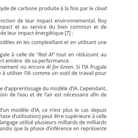
yde de carbone produite à la fois par le
cloud
 fonction de leur impact environnemental. Roy
impact et au service du bien commun et de
de leur impact énergétique [7] :
odèles en les complexifiant et en utilisant une
ale à celle de ‘’
Red AI
’’ tout en réduisant au
art entière de sa performance.
ironnement ou encore
AI for Green
. Si l’IA frugale
 à utiliser l’IA comme un outil de travail pour
se d’apprentissage du modèle d’IA. Cependant,
n de l’eau et de l’air est nécessaire afin de
’un modèle d’IA, ce n’est plus le cas depuis
ase d’utilisation) peut être supérieure à celle
ngage utilisé plusieurs milliards de milliards
tandis que la phase d’inférence en
représente