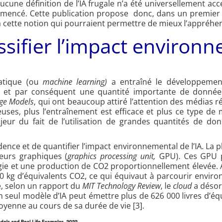
aucune définition de l’IA frugale n’a été universellement a
mmencé. Cette publication propose donc, dans un premier
 à cette notion qui pourraient permettre de mieux l’appréhe
assifier l’impact environ
matique (ou
machine learning)
a entraîné le développemen
l et par conséquent une quantité importante de données
ge Models
, qui ont beaucoup attiré l’attention des médias 
ses, plus l’entraînement est efficace et plus ce type de
ur du fait de l’utilisation de grandes quantités de do
ence et de quantifier l’impact environnemental de l’IA. La 
seurs graphiques (
graphics processing unit,
GPU). Ces GPU pe
e et une production de CO2 proportionnellement élevée. A 
 kg d’équivalents CO2, ce qui équivaut à parcourir enviro
e, selon un rapport du
MIT Technology Review
, le
cloud
a désor
d’un seul modèle d’IA peut émettre plus de 626 000 livres d’é
oyenne au cours de sa durée de vie [3].