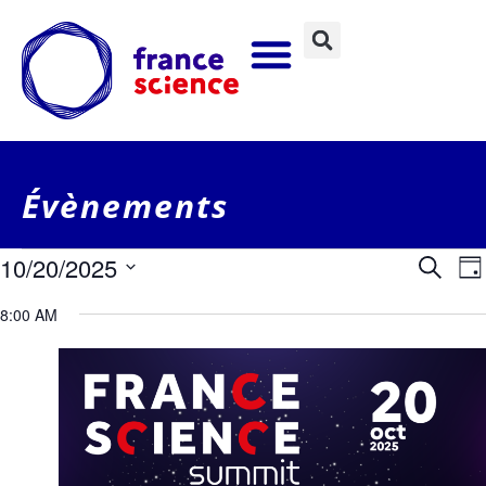
Évènements
Rec
N
10/20/2025
Recherc
Jou
Sélectionnez
et
une
8:00 AM
date.
v
nav
de
vue