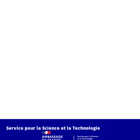
de
vue
Évè
Service pour la Science et la Technologie