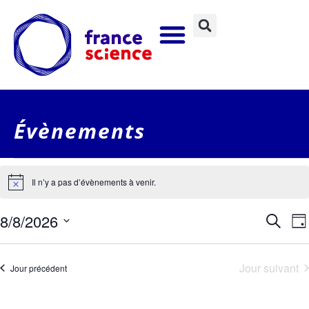
Évènements
Il n’y a pas d’évènements à venir.
Notice
Rec
N
8/8/2026
Recherc
Jou
Sélectionnez
et
une
date.
v
Jour suivant
Jour précédent
nav