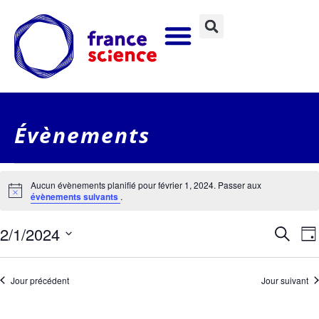
Évènements
Aucun évènements planifié pour février 1, 2024. Passer aux
Notice
évènements suivants
.
Rec
N
2/1/2024
Recherc
Jou
Sélectionnez
et
une
date.
v
Jour précédent
Jour suivant
nav