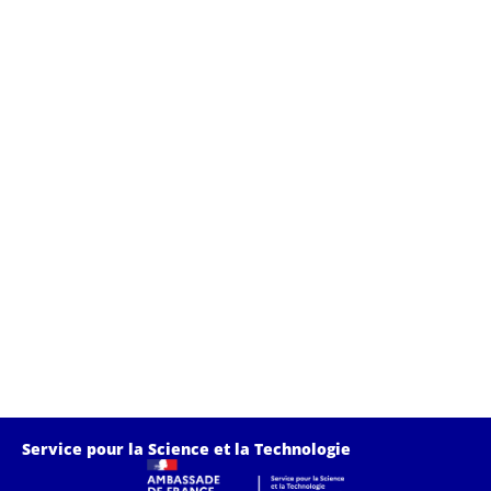
de
vue
Évè
Service pour la Science et la Technologie