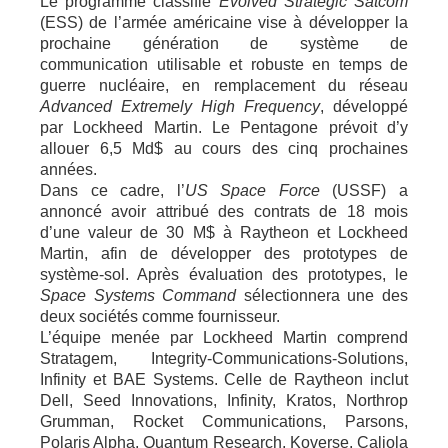
Le programme classifié
Evolved Strategic Satcom
(ESS) de l’armée américaine vise à développer la
prochaine génération de système de
communication utilisable et robuste en temps de
guerre nucléaire, en remplacement du réseau
Advanced Extremely High Frequency
, développé
par Lockheed Martin. Le Pentagone prévoit d’y
allouer 6,5 Md$ au cours des cinq prochaines
années.
Dans ce cadre, l’
US Space Force
(USSF) a
annoncé avoir attribué des contrats de 18 mois
d’une valeur de 30 M$ à Raytheon et Lockheed
Martin, afin de développer des prototypes de
système-sol. Après évaluation des prototypes, le
Space Systems Command
sélectionnera une des
deux sociétés comme fournisseur.
L’équipe menée par Lockheed Martin comprend
Stratagem, Integrity-Communications-Solutions,
Infinity et BAE Systems. Celle de Raytheon inclut
Dell, Seed Innovations, Infinity, Kratos, Northrop
Grumman, Rocket Communications, Parsons,
Polaris Alpha, Quantum Research, Koverse, Caliola