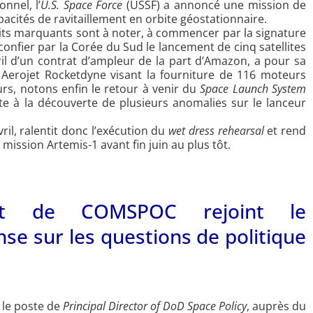
nnel, l’
U.S. Space Force
(USSF) a annoncé une mission de
acités de ravitaillement en orbite géostationnaire.
aits marquants sont à noter, à commencer par la signature
 confier par la Corée du Sud le lancement de cinq satellites
ril d’un contrat d’ampleur de la part d’Amazon, a pour sa
 Aerojet Rocketdyne visant la fourniture de 116 moteurs
rs, notons enfin le retour à venir du
Space Launch System
te à la découverte de plusieurs anomalies sur le lanceur
ril, ralentit donc l’exécution du
wet dress rehearsal
et rend
ission Artemis-1 avant fin juin au plus tôt.
dent de COMSPOC rejoint le
se sur les questions de politique
 le poste de
Principal Director of DoD Space Policy
, auprès du