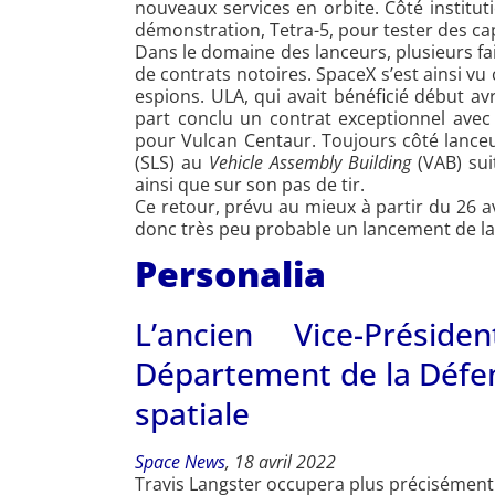
nouveaux services en orbite. Côté institutio
démonstration, Tetra-5, pour tester des cap
Dans le domaine des lanceurs, plusieurs f
de contrats notoires. SpaceX s’est ainsi vu
espions. ULA, qui avait bénéficié début av
part conclu un contrat exceptionnel avec
pour Vulcan Centaur. Toujours côté lanceu
(SLS) au
Vehicle Assembly Building
(VAB) sui
ainsi que sur son pas de tir.
Ce retour, prévu au mieux à partir du 26 av
donc très peu probable un lancement de la m
Personalia
L’ancien Vice-Prési
Département de la Défen
spatiale
Space News
, 18 avril 2022
Travis Langster occupera plus précisément