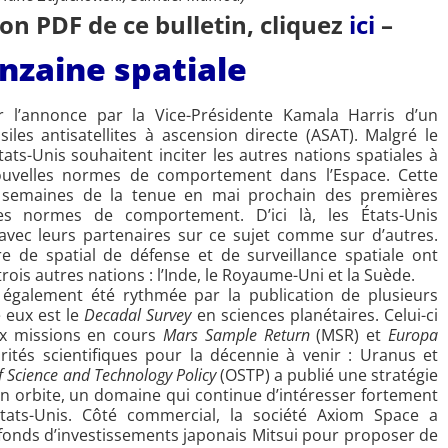
ion PDF de ce bulletin, cliquez
ici
–
inzaine spatiale
 l’annonce par la Vice-Présidente Kamala Harris d’un
iles antisatellites à ascension directe (ASAT). Malgré le
États-Unis souhaitent inciter les autres nations spatiales à
ouvelles normes de comportement dans l’Espace. Cette
es semaines de la tenue en mai prochain des premières
es normes de comportement. D’ici là, les États-Unis
 avec leurs partenaires sur ce sujet comme sur d’autres.
 de spatial de défense et de surveillance spatiale ont
 trois autres nations : l’Inde, le Royaume-Uni et la Suède.
a également été rythmée par la publication de plusieurs
e eux est le
Decadal Survey
en sciences planétaires. Celui-ci
ux missions en cours
Mars Sample Return
(MSR) et
Europa
rités scientifiques pour la décennie à venir : Uranus et
of Science and Technology Policy
(OSTP) a publié une stratégie
s en orbite, un domaine qui continue d’intéresser fortement
États-Unis. Côté commercial, la société Axiom Space a
fonds d’investissements japonais Mitsui pour proposer de