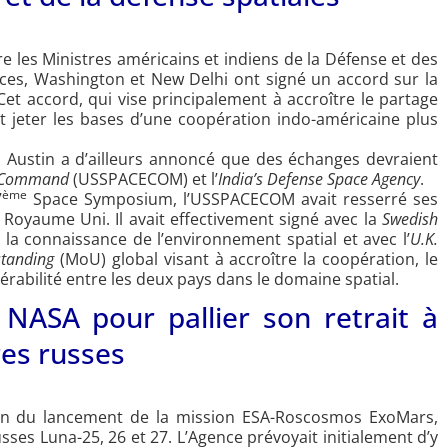
tre les Ministres américains et indiens de la Défense et des
aces, Washington et New Delhi ont signé un accord sur la
et accord, qui vise principalement à accroître le partage
it jeter les bases d’une coopération indo-américaine plus
d Austin a d’ailleurs annoncé que des échanges devraient
e Command
(USSPACECOM) et l’
India’s Defense Space Agency
.
ème
7
Space Symposium, l’USSPACECOM avait resserré ses
e Royaume Uni. Il avait effectivement signé avec la
Swedish
a connaissance de l’environnement spatial et avec l’
U.K.
tanding
(MoU) global visant à accroître la coopération, le
érabilité entre les deux pays dans le domaine spatial.
 NASA pour pallier son retrait à
res russes
on du lancement de la mission ESA-Roscosmos ExoMars,
sses Luna-25, 26 et 27. L’Agence prévoyait initialement d’y