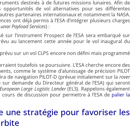
truments destinés à de futures missions lunaires. Afin de
 opportunités de vol alternatives pour ses différentes
es autres partenaires internationaux et notamment la NASA.
nces ont déjà permis à l’ESA d’intégrer plusieurs charges
unar Payload Services
) :
isé sur l’instrument Prospect de l’ESA sera embarqué sur
 prévu au lancement cette année pour le vol inaugural du
i prévu sur un vol CLPS encore non défini mais programmé
urraient toutefois se poursuivre. L’ESA cherche encore des
ments, comme le système d’alunissage de précision PILOT
éra de navigation PILOT-D (prévue initialement sur la
rover
ée sur demande du Directeur général de l’ESA) qui seront
European Large Logistic Lander
(EL3). Rappelons également
n cours de discussion pour permettre à l’ESA de
palier la
 une stratégie pour favoriser les
orbite