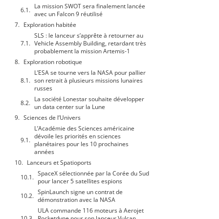
La mission SWOT sera finalement lancée
avec un Falcon 9 réutilisé
Exploration habitée
SLS : le lanceur s’apprête à retourner au
Vehicle Assembly Building, retardant très
probablement la mission Artemis-1
Exploration robotique
L’ESA se tourne vers la NASA pour pallier
son retrait à plusieurs missions lunaires
russes
La société Lonestar souhaite développer
un data center sur la Lune
Sciences de l’Univers
L’Académie des Sciences américaine
dévoile les priorités en sciences
planétaires pour les 10 prochaines
années
Lanceurs et Spatioports
SpaceX sélectionnée par la Corée du Sud
pour lancer 5 satellites espions
SpinLaunch signe un contrat de
démonstration avec la NASA
ULA commande 116 moteurs à Aerojet
Rocketdyne pour son lanceur Vulcan