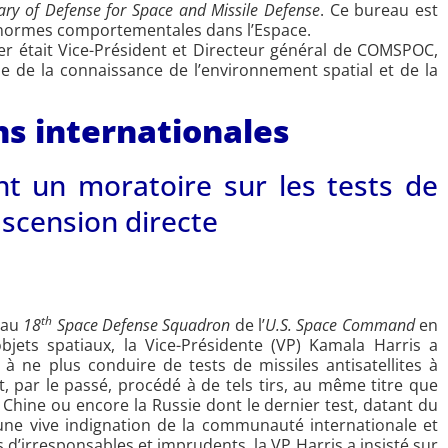
ary of Defense for Space and Missile Defense
. Ce bureau est
 normes comportementales dans l’Espace.
ter était Vice-Président et Directeur général de COMSPOC,
e de la connaissance de l’environnement spatial et de la
ns internationales
t un moratoire sur les tests de
 ascension directe
th
e au
18
Space Defense Squadron
de l’
U.S. Space Command
en
bjets spatiaux, la Vice-Présidente (VP) Kamala Harris a
à ne plus conduire de tests de missiles antisatellites à
, par le passé, procédé à de tels tirs, au même titre que
 Chine ou encore la Russie dont le dernier test, datant du
une vive indignation de la communauté internationale et
d’irresponsables et imprudents, la VP Harris a insisté sur