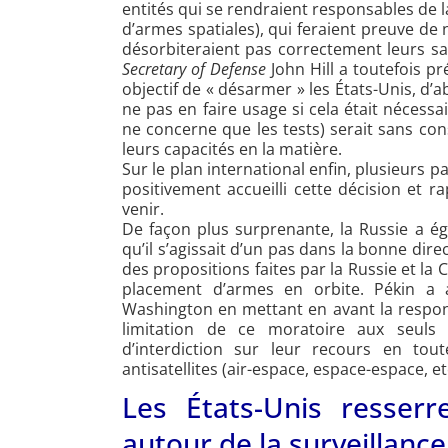
entités qui se rendraient responsables de l
d’armes spatiales), qui feraient preuve de 
désorbiteraient pas correctement leurs sa
Secretary of Defense
John Hill a toutefois pr
objectif de « désarmer » les États-Unis, d’
ne pas en faire usage si cela était nécessa
ne concerne que les tests) serait sans con
leurs capacités en la matière.
Sur le plan international enfin, plusieurs 
positivement accueilli cette décision et 
venir.
De façon plus surprenante, la Russie a é
qu’il s’agissait d’un pas dans la bonne dire
des propositions faites par la Russie et la 
placement d’armes en orbite. Pékin a 
Washington en mettant en avant la respons
limitation de ce moratoire aux seuls t
d’interdiction sur leur recours en tout
antisatellites (air-espace, espace-espace, etc
Les États-Unis resserr
autour de la surveillance