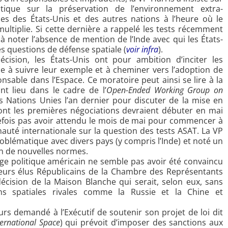
atique sur la préservation de l’environnement extra-
les des États-Unis et des autres nations à l’heure où le
ultiplie. Si cette dernière a rappelé les tests récemment
e à noter l’absence de mention de l’Inde avec qui les États-
 questions de défense spatiale (
voir infra
).
écision, les États-Unis ont pour ambition d’inciter les
à suivre leur exemple et à cheminer vers l’adoption de
able dans l’Espace. Ce moratoire peut ainsi se lire à la
nt lieu dans le cadre de l’
Open-Ended Working Group on
s Nations Unies l’an dernier pour discuter de la mise en
ont les premières négociations devraient débuter en mai
tefois pas avoir attendu le mois de mai pour commencer à
uté internationale sur la question des tests ASAT. La VP
roblématique avec divers pays (y compris l’Inde) et noté un
ion de nouvelles normes.
ge politique américain ne semble pas avoir été convaincu
ieurs élus Républicains de la Chambre des Représentants
 décision de la Maison Blanche qui serait, selon eux, sans
s spatiales rivales comme la Russie et la Chine et
urs demandé à l’Exécutif de soutenir son projet de loi dit
ternational Space
) qui prévoit d’imposer des sanctions aux