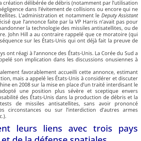
a création délibérée de débris (notamment par l’utilisation
négligence dans l’évitement de collisions ou encore qui ne
tellites. L’administration et notamment le
Deputy Assistant
écisé que l’annonce faite par la VP Harris n’avait pas pour
abandonner la technologie des missiles antisatellites, ou de
ire. John Hill a au contraire rappelé que ce moratoire (qui
séquence sur les États-Unis qui ont déjà fait la preuve de
pays ont réagi à l’annonce des États-Unis. La Corée du Sud a
rappelé son implication dans les discussions onusiennes à
galement favorablement accueilli cette annonce, estimant
ction, mais a appelé les États-Unis à considérer et discuter
Chine en 2008 sur la mise en place d’un traité interdisant le
adopté une position plus sévère et sceptique envers
abilité des États-Unis dans la production de débris et la
ests de missiles antisatellites, sans avoir prononcé
es circonstances ou sur l’interdiction d’autres armes
.).
ent leurs liens avec trois pays
 et de la défense spatiales