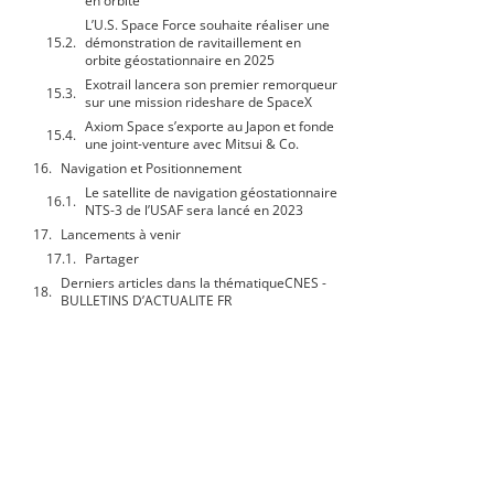
en orbite
L’U.S. Space Force souhaite réaliser une
démonstration de ravitaillement en
orbite géostationnaire en 2025
Exotrail lancera son premier remorqueur
sur une mission rideshare de SpaceX
Axiom Space s’exporte au Japon et fonde
une joint-venture avec Mitsui & Co.
Navigation et Positionnement
Le satellite de navigation géostationnaire
NTS-3 de l’USAF sera lancé en 2023
Lancements à venir
Partager
Derniers articles dans la thématiqueCNES -
BULLETINS D’ACTUALITE FR