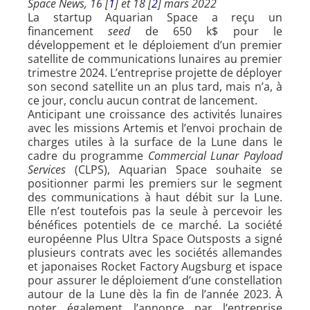
Space News, 16 [
1
] et 18 [
2
] mars 2022
La startup Aquarian Space a reçu un
financement
seed
de 650 k$ pour le
développement et le déploiement d’un premier
satellite de communications lunaires au premier
trimestre 2024. L’entreprise projette de déployer
son second satellite un an plus tard, mais n’a, à
ce jour, conclu aucun contrat de lancement.
Anticipant une croissance des activités lunaires
avec les missions Artemis et l’envoi prochain de
charges utiles à la surface de la Lune dans le
cadre du programme
Commercial Lunar Payload
Services
(CLPS), Aquarian Space souhaite se
positionner parmi les premiers sur le segment
des communications à haut débit sur la Lune.
Elle n’est toutefois pas la seule à percevoir les
bénéfices potentiels de ce marché. La société
européenne Plus Ultra Space Outsposts a signé
plusieurs contrats avec les sociétés allemandes
et japonaises Rocket Factory Augsburg et ispace
pour assurer le déploiement d’une constellation
autour de la Lune dès la fin de l’année 2023. À
noter également l’annonce par l’entreprise