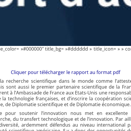
tle_color= »#000000″ title_bg= »#dddddd » title_icon= » » c
Cliquer pour télécharger le rapport au format pdf
 la recherche scientifique dans le monde comme l’attes
is sont aussi le premier partenaire scientifique de la Fra
èrent à l’Ambassade de France aux Etats-Unis une responsabi
 la technologie françaises, et d’inscrire la coopération sci
ce, de Diplomatie scientifique et de Diplomatie économique.
e pour soutenir l’innovation nous met en excellente p
che, du transfert technologique et de l’innovation. Par ail
odiversité, ardemment défendus au niveau international p
é scientifique américaine. Il y a donc des opportunités 