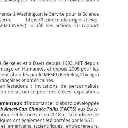
France à Washington le Service pour la Science
fscience-old.originis.fr/wp-
 2020 INRAE) a bâti ses actions. Ce rapport
à Berkeley et à Davis depuis 1993, MIT depuis
Chicago en Humanités et depuis 2008 pour les
ement abondés par le MESRI (Berkeley, Chicago)
françaises et américaines.
ifestations : invitations de personnalités
ion de la science pour des élèves, expositions
nementaux
d’importance : d’abord développée
h Ameri-Can Climate Talks
(
FACTS
) aux États-
ique et les océans en 2018, et la biodiversité
tiques ont également été portées par le SST.
et américains (scientifiques, entrepreneurs,