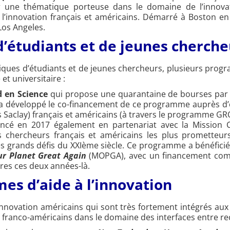
ur une thématique porteuse dans le domaine de l’innovat
e l’innovation français et américains. Démarré à Boston
os Angeles.
 d’étudiants et de jeunes cherch
lantiques d’étudiants et de jeunes chercheurs, plusieurs pr
et universitaire :
 en Science
qui propose une quarantaine de bourses par a
ST a développé le co-financement de ce programme auprès 
ris Saclay) français et américains (à travers le programme G
ancé en 2017 également en partenariat avec la Mission Cu
es chercheurs français et américains les plus prometteur
es grands défis du XXIème siècle. Ce programme a bénéficié
r Planet Great Again
(MOPGA), avec un financement comp
res ces deux années-là.
s d’aide à l’innovation
nnovation américains qui sont très fortement intégrés aux m
s franco-américains dans le domaine des interfaces entre re