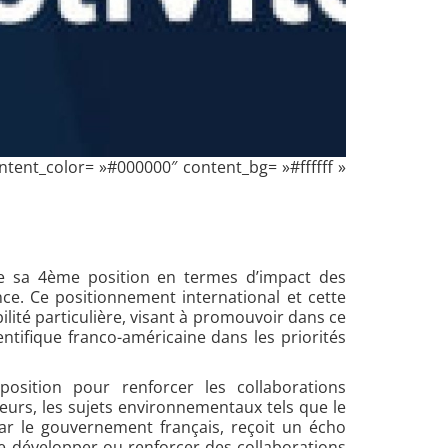
ontent_color= »#000000″ content_bg= »#ffffff »
te sa 4ème position en termes d’impact des
nce. Ce positionnement international et cette
lité particulière, visant à promouvoir dans ce
entifique franco-américaine dans les priorités
osition pour renforcer les collaborations
leurs, les sujets environnementaux tels que le
ar le gouvernement français, reçoit un écho
de développer ou renforcer des collaborations