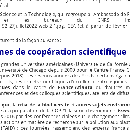
étal.
 Science et la Technologie, qui regroupe à l’Ambassade de 
les bureaux du CNRS, Inserm, https://
2_27juillet2022_web-2-1.jpg, CEA (et à partir de février
turent de la façon suivante :
es de coopération scientifique
grandes universités américaines (Université de Californie 
 Université de Chicago depuis 2000 pour le Centre France 
epuis 2018) : les revenus annuels des Fonds, certains égal
étitifs, des projets scientifiques d’excellence entre équipes 
ques
dans le cadre de
France-Atlanta
ou d’autres man
nférences et des colloques scientifiques, ateliers de diffus
tique
, la
crise de la biodiversité
et
autres sujets environ
te à la préparation de la COP21, la série d’évènements
Frenc
s 2016 par des conférences ciblées sur le changement climat
 actions en matière de recherche sur la pollution aux plas
(FAID)
: ces journées rassemblent des experts français 