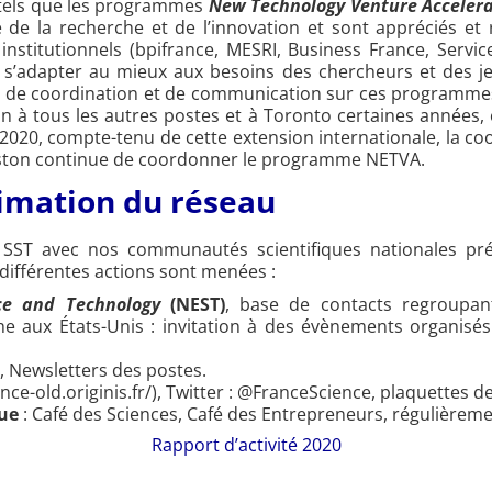
x tels que les programmes
New Technology Venture Acceler
ce de la recherche et de l’innovation et sont appréciés et
 institutionnels (bpifrance, MESRI, Business France, Ser
s’adapter au mieux aux besoins des chercheurs et des jeu
ail de coordination et de communication sur ces programm
 à tous les autres postes et à Toronto certaines années, et 
 2020, compte-tenu de cette extension internationale, la coo
Boston continue de coordonner le programme NETVA.
imation du réseau
SST avec nos communautés scientifiques nationales prés
, différentes actions sont menées :
ce and Technology
(NEST)
, base de contacts regroupant 
he aux États-Unis : invitation à des évènements organisés
e, Newsletters des postes.
ience-old.originis.fr/), Twitter : @FranceScience, plaquette
que
: Café des Sciences, Café des Entrepreneurs, régulièremen
Rapport d’activité 2020