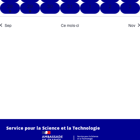
Évè
1 évènement
1 évènement
0 évènements
0 évènements
0 évènements
0 évènements
0 év
28
29
30
31
1
2
3
Sep
Ce mois-ci
Nov
Service pour la Science et la Technologie