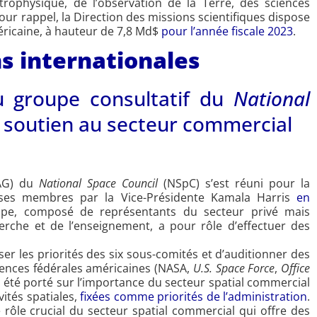
rophysique, de l’observation de la Terre, des sciences
our rappel, la Direction des missions scientifiques dispose
éricaine, à hauteur de 7,8 Md$
pour l’année fiscale 2023
.
ns internationales
u groupe consultatif du
National
 soutien au secteur commercial
G) du
National Space Council
(NSpC) s’est réuni pour la
 ses membres par la Vice-Présidente Kamala Harris
en
pe, composé de représentants du secteur privé mais
che et de l’enseignement, a pour rôle d’effectuer des
er les priorités des six sous-comités et d’auditionner des
ences fédérales américaines (NASA,
U.S. Space Force
,
Office
 a été porté sur l’importance du secteur spatial commercial
vités spatiales,
fixées comme priorités de l’administration
.
 rôle crucial du secteur spatial commercial qui offre des