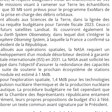
e missions visant à ramener sur Terre les échantillons
r que 30 M$ sont prévus pour le programme ExoMars de
 la prise en charge des débris orbitaux.
 alloués aux Sciences de la Terre, dans la lignée des
sa requête budgétaire pour l’année fiscale 2023. Ceux-ci
uturs satellites Landsat. Ils couvriront également le
du
Earth System Observatory
,
dans lequel doit s’intégrer la
sphere Observing System
, à laquelle la France a confirmé sa
résident de la République.
alloués aux opérations spatiales, la NASA requiert un
veloppement d’un module désorbiteur destiné à garantir
ale internationale (ISS) en 2031. La NASA avait sollicité les
ppé dans l’objectif d’assurer la redondance des capacités
a suite de soutenir le prochain écosystème de stations
 module est estimé à 1 Md$.
our l’exploration spatiale, 1,4 Md$ pour les technologies
pulsion nucléaire thermique et de la production nucléaire
nautique. La procédure budgétaire ne fait cependant que
 et la Chambre des Représentants républicaine entament
arément, leurs propres propositions de budget d’ici à l’été.
laborer un texte commun avant signature par le Président.