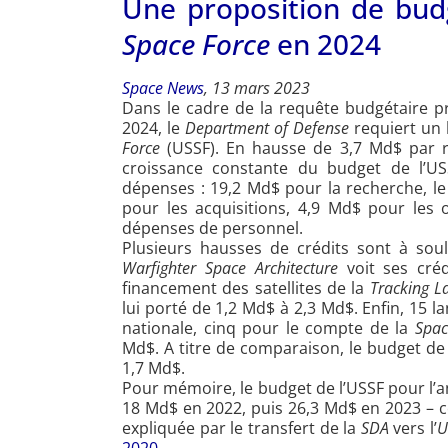
Une proposition de bud
Space Force
en 2024
Space News
, 13 mars 2023
Dans le cadre de la requête budgétaire pr
2024, le
Department of Defense
requiert un 
Force
(USSF). En hausse de 3,7 Md$ par ra
croissance constante du budget de l’US
dépenses : 19,2 Md$ pour la recherche, le 
pour les acquisitions, 4,9 Md$ pour les 
dépenses de personnel.
Plusieurs hausses de crédits sont à soul
Warfighter Space Architecture
voit ses créd
financement des satellites de la
Tracking L
lui porté de 1,2 Md$ à 2,3 Md$. Enfin, 15 
nationale, cinq pour le compte de la
Spac
Md$. A titre de comparaison, le budget de
1,7 Md$.
Pour mémoire, le budget de l’USSF pour l’an
18 Md$ en 2022, puis 26,3 Md$ en 2023 – ce
expliquée par le transfert de la
SDA
vers l’
U