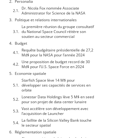
Personalia
Dr. Nicola Fox nommée Associate
Administrator for Science de la NASA
Politique et relations internationales
La première réunion du groupe consultatif
du National Space Council réitère son
soutien au secteur commercial
Budget
Requête budgétaire présidentielle de 27,2
Md$ pour la NASA pour l’année 2024
Une proposition de budget record de 30
Md$ pour l’U.S. Space Force en 2024
Economie spatiale
Starfish Space lève 14 M$ pour
développer ses capacités de services en
orbite
Lonestar Data Holdings lève 5 M$ en seed
pour son projet de data center lunaire
Vast accélère son développement avec
l’acquisition de Launcher
La faillite de la Silicon Valley Bank touche
le secteur spatial
Réglementation spatiale