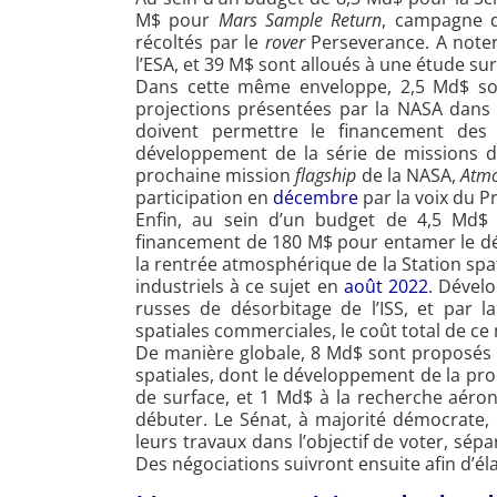
M$ pour
Mars Sample Return
, campagne d
récoltés par le
rover
Perseverance. A note
l’ESA, et 39 M$ sont alloués à une étude sur
Dans cette même enveloppe, 2,5 Md$ sont
projections présentées par la NASA dans 
doivent permettre le financement des f
développement de la série de missions 
prochaine mission
flagship
de la NASA,
Atmo
participation en
décembre
par la voix du P
Enfin, au sein d’un budget de 4,5 Md$ 
financement de 180 M$ pour entamer le dé
la rentrée atmosphérique de la Station spati
industriels à ce sujet en
août 2022
. Dévelo
russes de désorbitage de l’ISS, et par l
spatiales commerciales, le coût total de ce
De manière globale, 8 Md$ sont proposés p
spatiales, dont le développement de la pro
de surface, et 1 Md$ à la recherche aéro
débuter. Le Sénat, à majorité démocrate,
leurs travaux dans l’objectif de voter, sép
Des négociations suivront ensuite afin d’é