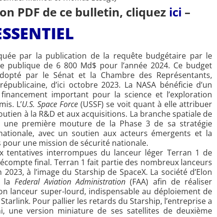
on PDF de ce bulletin, clique
z
ici
–
ESSENTIEL
rquée par la publication de la requête budgétaire par le
se publique de 6 800 Md$ pour l’année 2024. Ce budget
adopté par le Sénat et la Chambre des Représentants,
épublicaine, d’ici octobre 2023. La NASA bénéficie d’un
inancement important pour la science et l’exploration
is. L’
U.S. Space Force
(USSF) se voit quant à elle attribuer
utien à la R&D et aux acquisitions. La branche spatiale de
lé une première mouture de la Phase 3 de sa stratégie
nationale, avec un soutien aux acteurs émergents et la
s pour une mission de sécurité nationale.
eux tentatives interrompues du lanceur léger Terran 1 de
écompte final. Terran 1 fait partie des nombreux lanceurs
n 2023, à l’image du Starship de SpaceX. La société d’Elon
e la
Federal Aviation Administration
(FAA) afin de réaliser
son lanceur super-lourd, indispensable au déploiement de
tarlink. Pour pallier les retards du Starship, l’entreprise a
ini, une version miniature de ses satellites de deuxième