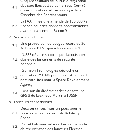
Cinq propositions de loi sur la régulation
des satellites votées par le Sous-Comité
Communications et Technologie de la
Chambre des Représentants
La FAA inflige une amende de 175 000$ à
SpaceX pour des données non transmises
avant un lancement Falcon 9
Sécurité et défense
Une proposition de budget record de 30
Md$ pour l’U.S. Space Force en 2024
L’USSF détaille sa politique d’acquisition
duale des lancements de sécurité
nationale
Raytheon Technologies décroche un
contrat de 250 M$ pour la construction de
sept satellites pour la Space Development
Agency
Livraison du dixième et dernier satellite
GPS 3 de Lockheed Martin à l’USSF
Lanceurs et spatioports
Deux tentatives interrompues pour le
premier vol de Terran 1 de Relativity
Space
Rocket Lab pourrait modifier sa méthode
de récupération des lanceurs Electron