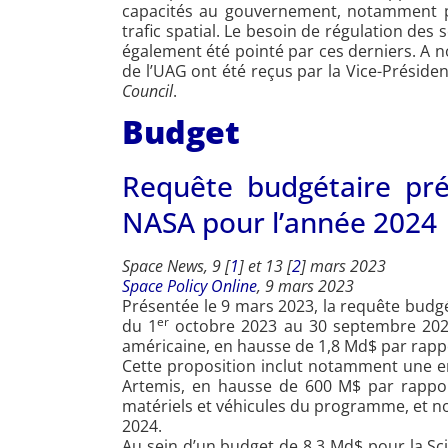
capacités au gouvernement, notamment po
trafic spatial. Le besoin de régulation des
également été pointé par ces derniers. A n
de l’UAG ont été reçus par la Vice-Présid
Council
.
Budget
Requête budgétaire pré
NASA pour l’année 2024
Space News, 9 [
1
] et 13 [
2
] mars 2023
Space Policy Online
, 9 mars 2023
Présentée le 9 mars 2023, la requête budgét
er
du 1
octobre 2023 au 30 septembre 2024
américaine, en hausse de 1,8 Md$ par rap
Cette proposition inclut notamment une 
Artemis, en hausse de 600 M$ par rapport
matériels et véhicules du programme, et 
2024.
Au sein d’un budget de 8,3 Md$ pour la Sc