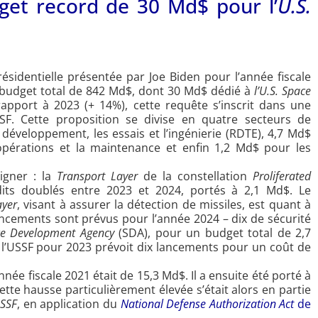
get record de 30 Md$ pour l’
U.S.
ésidentielle présentée par Joe Biden pour l’année fiscale
budget total de 842 Md$, dont 30 Md$ dédié à
l’U.S. Space
pport à 2023 (+ 14%), cette requête s’inscrit dans une
SF. Cette proposition se divise en quatre secteurs de
développement, les essais et l’ingénierie (RDTE), 4,7 Md$
opérations et la maintenance et enfin 1,2 Md$ pour les
igner : la
Transport Layer
de la constellation
Proliferated
its doublés entre 2023 et 2024, portés à 2,1 Md$. Le
ayer
, visant à assurer la détection de missiles, est quant à
lancements sont prévus pour l’année 2024 – dix de sécurité
e Development Agency
(SDA), pour un budget total de 2,7
 l’USSF pour 2023 prévoit dix lancements pour un coût de
née fiscale 2021 était de 15,3 Md$. Il a ensuite été porté à
tte hausse particulièrement élevée s’était alors en partie
SSF
, en application du
National Defense Authorization Act
de